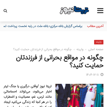
آخرین مطالب
براساس گزارش بانك مركزی؛ بانك ملت در رتبه نخست پرداخت تسهیلات
واریته
صفحه اصلی
›
واریته
›
چگونه در مواقع بحرانی از فرزندتان حمایت کنید؟
چگونه در مواقع بحرانی از فرزندتان
حمایت کنید؟
1404-12-11
تریتا نیوز /وقتی درگیری یا جنگ تیتر
اخبار می‌شود، می‌تواند احساساتی
مانند ترس، غم، عصبانیت و اضطراب
را در هر کجا که زندگی می‌کنید ایجاد