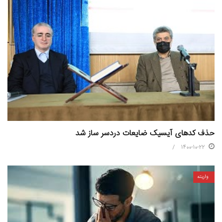
حذف کدهای آیسیک ضایعات دردسر ساز شد
1400-10-22
واریته