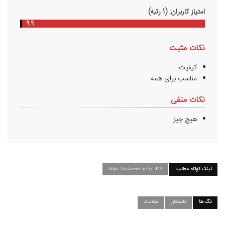
امتیاز کاربران: (
1
رتبه)
9.9
نکات مثبت
کیفیت
مناسب برای همه
نکات منفی
هیچ چیز
لینک کوتاه مطلب:
https://tritanews.ir/?p=472
تگ ها
تابستان
سلامت