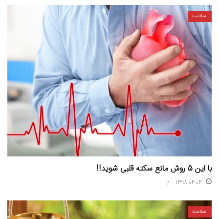
سلامت
با این 5 روش مانع سکته قلبی شوید!!
1398-04-04
سلامت