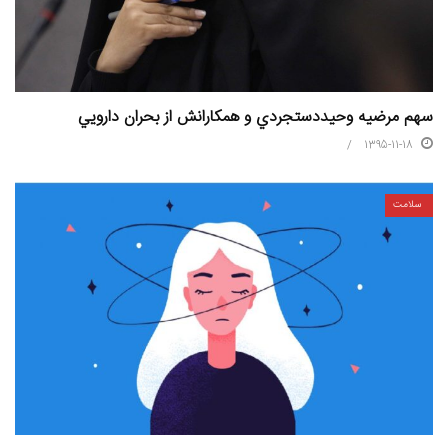
سهم مرضيه وحيددستجردي و همکارانش از بحران دارويي
1395-11-18
سلامت