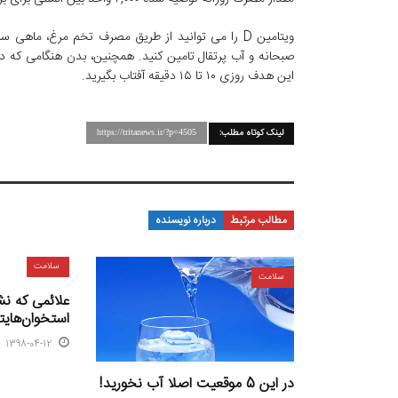
ویتامین D را می توانید از طریق مصرف تخم مرغ، ما
این هدف روزی ۱۰ تا ۱۵ دقیقه آفتاب بگیرید.
لینک کوتاه مطلب:
https://tritanews.ir/?p=4505
مطالب مرتبط
درباره نویسنده
سلامت
سلامت
علائمی که نش
استخوان‌هایتا
1398-04-12
در این 5 موقعیت اصلا آب نخورید!