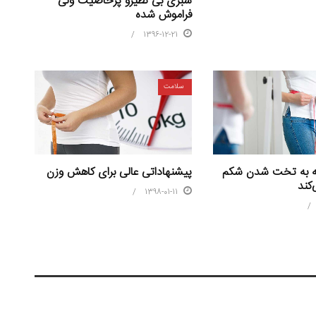
سبزی بی نظیرو پرخاصیت ولی
فراموش شده
1396-12-21
سلامت
 که به تخت شدن شکم
پیشنهاداتی عالی برای کاهش وزن
کند
1398-01-11