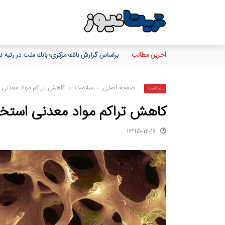
آخرین مطالب
منوچهر متکی: کاهش ناترازی دستاورد مهم با
صفحه اصلی
›
سلامت
›
کاهش تراکم مواد معدنی 
سلامت
کاهش تراکم مواد معدنی استخ
1395-12-16