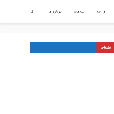
واریته
سلامت
درباره ما
 با ذینفعان است
تبلیغات
ی و دیسپاچینگ