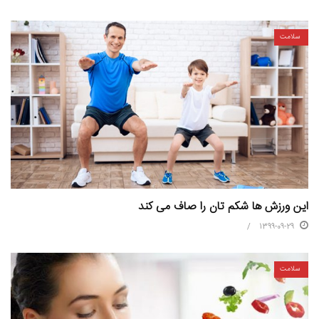
سلامت
این ورزش ها شکم تان را صاف می کند
1399-09-29
سلامت