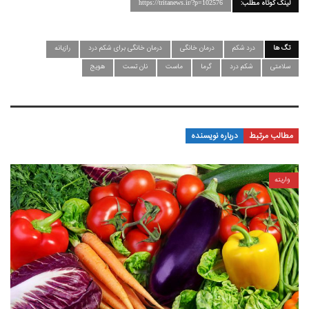
لینک کوتاه مطلب:
https://tritanews.ir/?p=102576
تگ ها
درد شکم
درمان خانگی
درمان خانگی برای شکم درد
رازیانه
سلامتی
شکم درد
گرما
ماست
نان تست
هویج
مطالب مرتبط
درباره نویسنده
واریته