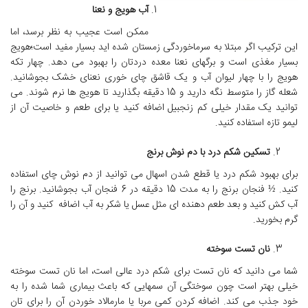
آب هویج و نعنا
ممکن است عجیب به نظر برسد، اما
این ترکیب اگر مبتلا به سرماخوردگی زمستان شده اید بسیار مفید است؛هویج
بسیار مغذی است و برگهای نعنا معده دردتان را بهبود می دهد. چهار تکه
هویج را با چهار لیوان آب و یک قاشق چای خوری نعنای خشک بجوشانید.
شعله گاز را متوسط نگه دارید و 15 دقیقه بگذارید تا هویج ها نرم شوند. می
توانید یک مقدار خیلی کم زنجبیل اضافه کنید یا برای طعم و خاصیت آن از
لیمو تازه استفاده کنید.
تسکین شکم درد با دم نوش برنج
برای بهبود شکم درد یا قطع شدن اسهال می توانید از دم نوش چای استفاده
کنید. ½ فنجان برنج را به مدت 15 دقیقه در 6 فنجان آب بجوشانید. برنج را
آب کش کنید و بعد طعم دهنده ای مثل عسل یا شکر به آب اضافه کنید و آن را
گرم بخورید.
نان تست سوخته
شما می دانید که نان تست برای شکم درد عالی است، اما نان تست سوخته
خیلی بهتر است چون سوختگی آن سمهایی که باعث بیماری شما شده را به
خود جذب می کند. اضافه کردن کمی مربا یا مارمالاد خوردن آن را برای تان