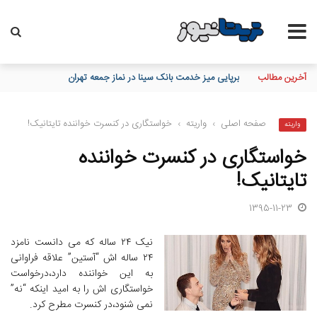
آخرین مطالب
تاکید مدیرعامل بانک مسکن بر نقش خبرنگاران در اعتمادسازی و تقویت
صفحه اصلی
›
واریته
›
خواستگاری در کنسرت خواننده تایتانیک!
واریته
خواستگاری در کنسرت خواننده
تایتانیک!
1395-11-23
نیک ۲۴ ساله که می دانست نامزد
۲۴ ساله اش “آستین” علاقه فراوانی
به این خواننده دارد،درخواست
خواستگاری اش را به امید اینکه “نه”
نمی شنود،در کنسرت مطرح کرد.