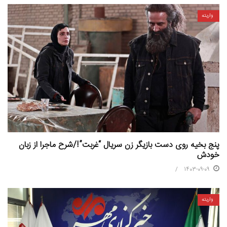
واریته
پنج بخیه روی دست بازیگر زن سریال “غربت”!/شرح ماجرا از زبان
خودش
1403-09-09
واریته