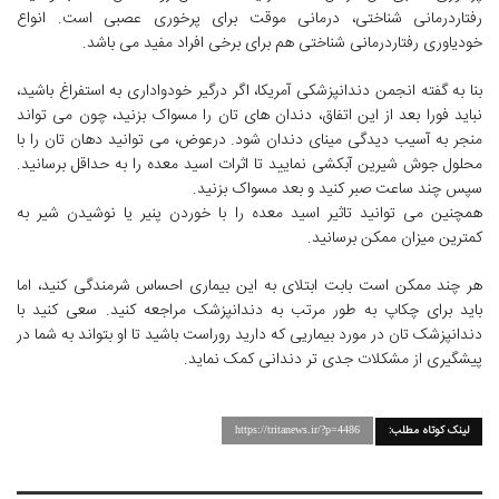
رفتاردرمانی شناختی، درمانی موقت برای پرخوری عصبی است. انواع
خودیاوری رفتاردرمانی شناختی هم برای برخی افراد مفید می باشد.
بنا به گفته انجمن دندانپزشکی آمریکا، اگر درگیر خودواداری به استفراغ باشید،
نباید فورا بعد از این اتفاق، دندان های تان را مسواک بزنید، چون می تواند
منجر به آسیب دیدگی مینای دندان شود. درعوض، می توانید دهان تان را با
محلول جوش شیرین آبکشی نمایید تا اثرات اسید معده را به حداقل برسانید.
سپس چند ساعت صبر کنید و بعد مسواک بزنید.
همچنین می توانید تاثیر اسید معده را با خوردن پنیر یا نوشیدن شیر به
کمترین میزان ممکن برسانید.
هر چند ممکن است بابت ابتلای به این بیماری احساس شرمندگی کنید، اما
باید برای چکاپ به طور مرتب به دندانپزشک مراجعه کنید. سعی کنید با
دندانپزشک تان در مورد بیماریی که دارید روراست باشید تا او بتواند به شما در
پیشگیری از مشکلات جدی تر دندانی کمک نماید.
لینک کوتاه مطلب:
https://tritanews.ir/?p=4486