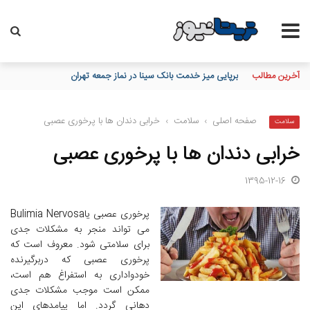
آخرین مطالب
تاکید مدیرعامل بانک مسکن بر نقش خبرنگاران در اعتمادسازی و تقویت 
صفحه اصلی
›
سلامت
›
خرابی دندان ها با پرخوری عصبی
سلامت
خرابی دندان ها با پرخوری عصبی
1395-12-16
پرخوری عصبی یاBulimia Nervosa
می تواند منجر به مشکلات جدی
برای سلامتی شود. معروف است که
پرخوری عصبی که دربرگیرنده
خودواداری به استفراغ هم است،
ممکن است موجب مشکلات جدی
دهانی گردد. اما پیامدهای این