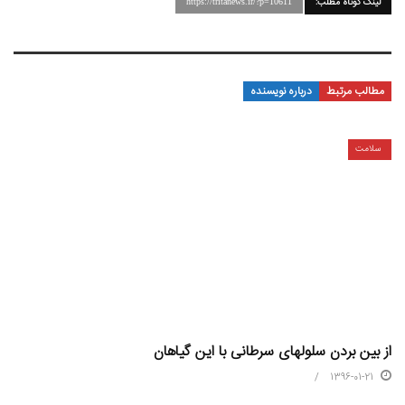
لینک کوتاه مطلب:
https://tritanews.ir/?p=10611
مطالب مرتبط
درباره نویسنده
سلامت
از بین بردن سلولهای سرطانی با این گیاهان
1396-01-21