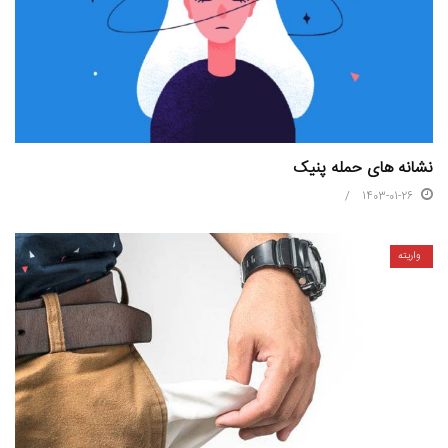
نشانه های حمله پنیک
1403-01-26
واریته