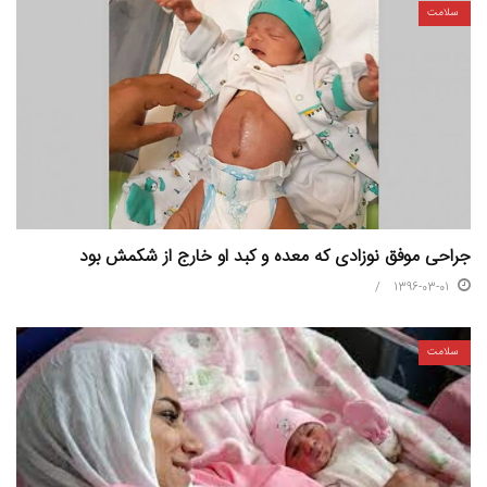
سلامت
جراحی موفق نوزادی که معده و کبد او خارج از شکمش بود
1396-03-01
سلامت