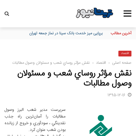
آخرین مطالب
تاکید مدیرعامل بانک مسکن بر نقش خبرنگاران در اعتمادسازی و تقویت
اقتصاد
صفحه اصلی
›
اقتصاد
›
نقش مؤثر روساي شعب و مسئولان وصول مطالبات
نقش مؤثر روساي شعب و مسئولان
وصول مطالبات
1395-12-16
سرپرست مدير شعب البرز وصول
مطالبات را آسان‌ترين راه جذب
نقدينگي ، سودآوري و خروج از زيانده
بودن شعب عنوان کرد.