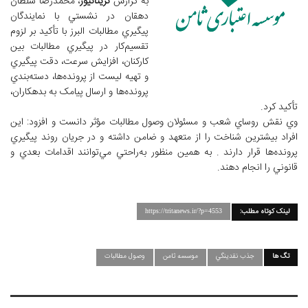
به گزارش
تریتانیوز
، محمدرضا سلطان
دهقان در نشستي با نمايندگان
پيگيري مطالبات البرز با تأکيد بر لزوم
تقسيم‌کار در پيگيري مطالبات بين
کارکنان، افزايش سرعت، دقت پيگيري
و تهيه ليست از پرونده‌ها، دسته‌بندي
پرونده‌ها و ارسال پيامک به بدهکاران،
تأکيد کرد.
وي نقش روساي شعب و مسئولان وصول مطالبات مؤثر دانست و افزود: اين
افراد بيشترين شناخت را از متعهد و ضامن داشته و در جريان روند پيگيري
پرونده‌ها قرار دارند . به همين منظور به‌راحتي مي‌توانند اقدامات بعدي و
قانوني را انجام دهند.
لینک کوتاه مطلب:
https://tritanews.ir/?p=4553
تگ ها
جذب نقدينگي
موسسه ثامن
وصول مطالبات