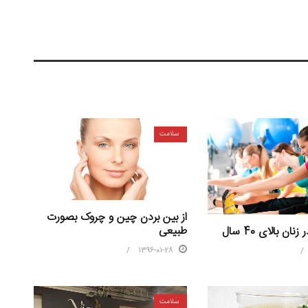
سلامت
از بین بردن چین و چروک بصورت
طبیعی
ن بالای 40 سال
1396-01-28
سلامت