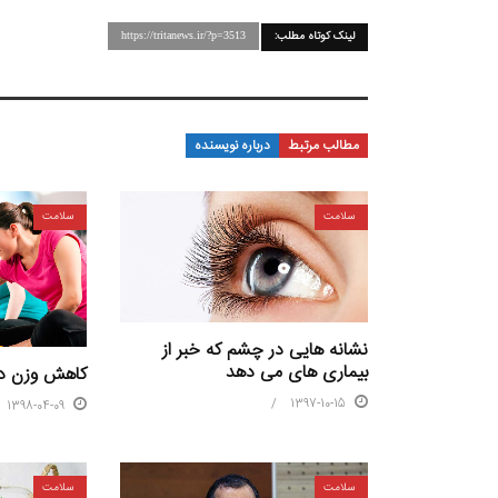
لینک کوتاه مطلب:
https://tritanews.ir/?p=3513
مطالب مرتبط
درباره نویسنده
سلامت
سلامت
نشانه هایی در چشم که خبر از
بیماری های می دهد
کاهش وزن در زنا
1397-10-15
1398-04-09
سلامت
سلامت