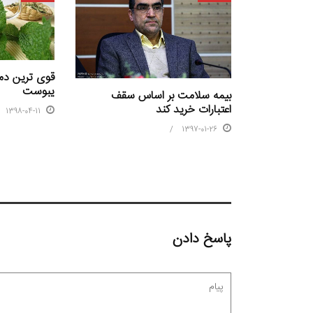
قوی ترین دم
یبوست
بیمه سلامت بر اساس سقف
اعتبارات خرید کند
1398-04-11
1397-01-26
پاسخ دادن