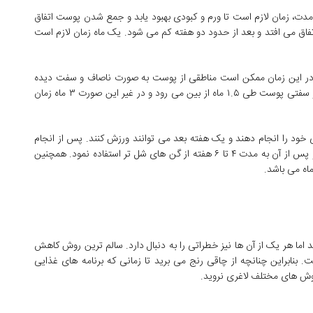
. در این مدت، زمان لازم است تا ورم و کبودی بهبود یابد و جمع شدن پوست اتفاق
اتفاق می افتد و بعد از حدود دو هفته کم می شود. یک ماه زمان لازم است
. اما در این زمان ممکن است مناطقی از پوست به صورت ناصاف و سفت دیده
شود که امری طبیعی است. در صورت ماساژ، این ناصافی ها و سفتی پوست طی ۱.۵ ماه از بین می رود و در غیر این صورت ۳ ماه زمان
ی خود را انجام دهند و یک هفته بعد می توانند ورزش کنند. پس از انجام
این روش، به مدت ۲ تا ۳ هفته باید از گن های نسبتاً سفت و پس از آن به مدت ۴ تا ۶ هفته از گن های شل تر استفاده نمود. همچنین
اما هر یک از آن ها نیز خطراتی را به دنبال دارد. سالم ترین روش کاهش
 بنابراین چنانچه از چاقی رنج می برید تا زمانی که برنامه های غذایی
 روش های مختلف لاغری نروید.