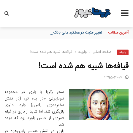
آخرین مطالب
تغییر مثبت در عملکرد مالی بانک صادرات ایران/ درآمد عملیاتی 80 درصد رشد کرد
صفحه اصلی
›
واریته
›
قیافه‌ها شبیه هم شده است!
واریته
قیافه‌ها شبیه هم شده است!
1395-12-04
سحر زکریا با بازی در مجموعه
تلویزیونی «در پناه تو» (در نقش
دخترعموی رامین) وارد دنیای
بازیگری شد. اما شاید از بازی در فیلم
«مردی از جنس بلور» بود که دیده
شد.
بازی در نقش همسر رابین‌هود در