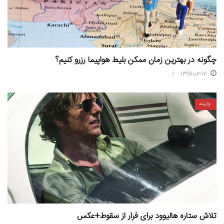
چگونه در بهترین زمان ممکن بلیط هواپیما رزرو کنیم؟
1398-02-17
واریته
تلاش ستاره هالیوود برای فرار از سقوط+عکس