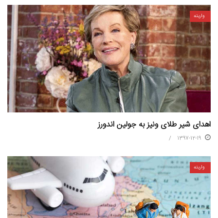
واریته
اهدای شیر طلای ونیز به جولین اندورز
1397-12-19
واریته