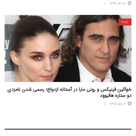
1396-04-07
واریته
خواکین فینیکس و رونی مارا در آستانه ازدواج؛ رسمی شدن نامزدی
دو ستاره هالیوود
1398-05-02