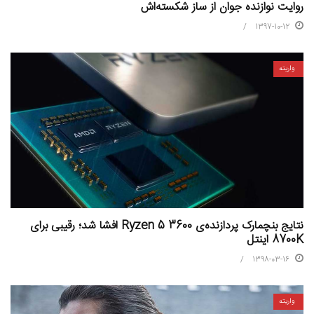
روایت نوازنده جوان از ساز شکسته‌اش
1397-10-12
واریته
نتایج بنچمارک پردازنده‌ی Ryzen 5 3600 افشا شد؛ رقیبی برای
8700K اینتل
1398-03-16
واریته