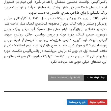
باکس‌آفیس،‌ توانست تحسین منتقدان را هم برانگیزد. این فیلم در فستیوال
فیلم کن سال ۲۰۰۵ هم در بخش رقابتی به نمایش درآمد و توانست جایزه
بزرگ تکنیکی را برای طراحی بصری‌ خاصش به دست بیاورد.
«شهر گناه: بانویی که برایش می‌کشم» در سال ۲۰۱۴ به کارگردانی میلر و
رودریگز و بیشتر بر پایه کتاب دوم از مجموعه کتاب‌های کمیک میلر ساخته شد.
علاوه بر تعدادی از بازیگران فیلم اصلی مثل جسیکا آلبا،‌ میکی رورک، رزاریو
داوسون، جیمی کینگ،‌ پاورز بوث و بروس ویلیس، جاش برولین، جوزف
گوردون-لویت، ایوا گرین، دنیس هیزبرت، ری لیوتا، کریستوفر لوید، جرمی
پیون،‌ لیدی گاگا و جونو تمپل هم به جمع بازیگران فیلم دوم اضافه شدند. بر
خلاف قسمت اول، «بانویی که برایش می‌کشم» در باکس‌آفیس شکست خورد
و با بودجه‌ای ۶۵ میلیون دلاری،‌ توانست تنها ۳۹ میلیون دلار بفروشد. علاوه بر
این، نقدهای خیلی خوبی هم دریافت نکرد.
لینک کوتاه مطلب:
https://tritanews.ir/?p=14309
مطالب مرتبط
درباره نویسنده