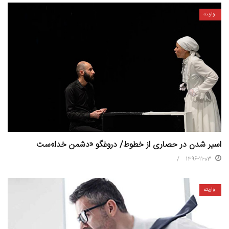
واریته
اسیر شدن در حصاری از خطوط/ دروغگو «دشمن خدا»ست
1396-11-03
واریته