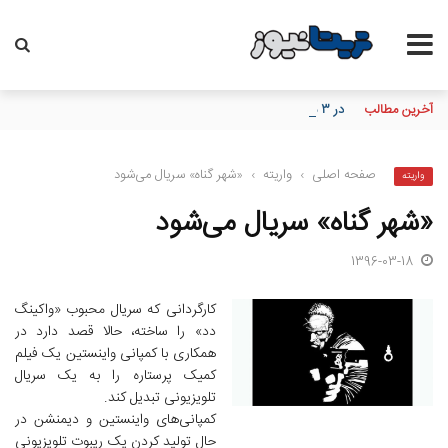
آخرین مطالب
در ۳ ماهه نخست سال؛ بانک مهر ایران بیش از ۷۰ میلیارد تومان به برنامه‌های مسئولیت اجتماعی اختصاص داد
صفحه اصلی
›
واریته
›
«شهر گناه» سریال می‌شود
واریته
«شهر گناه» سریال می‌شود
1396-03-18
کارگردانی که سریال محبوب «واکینگ
دد» را ساخته،‌ حالا قصد دارد در
همکاری با کمپانی واینستین یک فیلم
کمیک‌ پرستاره را به یک سریال
تلویزیونی تبدیل کند.
کمپانی‌های واینستین و دیمنشن در
حال تولید کردن یک ریبوت تلویزیونی