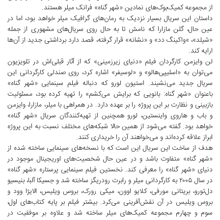
از مجموعه کمیک‌بوک‌های نمادین «شهر گناه» فرانک میلر هستند.
داستان این سریال بسیار نزدیک به رمان‌های گرافیک میلر خواهد بود، اما در
عین حال، گلن مازارا که نامش تا به حال روی سریال‌های مشهوری از جمله
«شیلد»،‌ »واکینگ دد» و «نشانه» قرار گرفته، قصد دارد برداشتی جدید از آن‌ها
ارایه ‌کند.
لن وایزمن کارگردان فیلم «دنیای زیرزمینی» که از آثار قبلی‌اش در تلویزیون
می‌توان به «اسلیپی‌هالو» و «لوسیفر» اشاره کرد، روی صندلی کارگردانی این
سریال جدید می‌نشیند. استیون لورو که دنباله فیلم سینمایی «شهر گناه»
باعنوان «شهر گناه: بانویی که برایش می‌کشم» را تهیه کرده بود، مسئولیت
بازبینی و نظارت بر این پروژه را بر عهده دارد. در همراهی با میلر، مازارا،‌ وایزمن
و باب و هاروی واینستین، لورو همچنین از تهیه‌کنندگان سریال «شهر گناه»
خواهد بود. گفته می‌شود از همین حالا شبکه‌های مختلف نسبت به این پروژه
ابراز علاقه کرده‌اند و می‌خواهند آن را خریداری کنند.
هدف از ساخت این سریال این است که با نسخه‌های سینمایی ساخته شده از
«شهر گناه» متفاوت باشد و در عین حال شخصیت‌های اوریجینال موجود در
دنیای «شهر گناه» را معرفی کند. نخستین فیلم سینمایی پرستاره «شهر گناه»
در سال ۲۰۰۵ به کارگردانی میلر و رابرت رودریگز ساخته شد و جسیکا آلبا،‌ بنیسیو
دل‌تورو، بریتانی مورفی، کلایو اوون، میکی رورک، بروس ویلیس، الایژا وود و
بروس ویلیس در آن نقش‌آفرینی می‌کرد. بیشتر فیلم بر پایه کتاب‌های اول،
سوم و چهارم مجموعه کمیک‌های میلر ساخته شد و علاوه بر موفقیت در