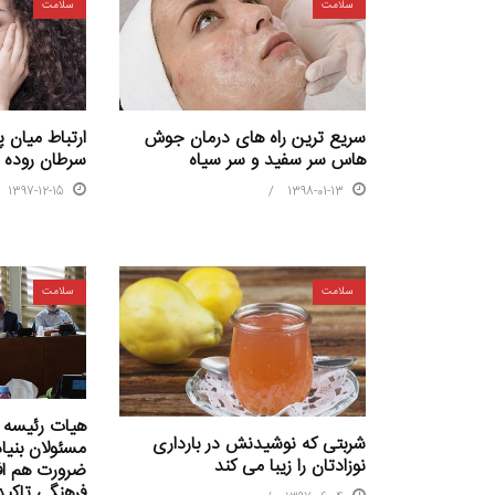
سلامت
سلامت
سریع ترین راه های درمان جوش
ارتباط میان 
هاس سر سفید و سر سیاه
سرطان روده
1397-12-15
1398-01-13
سلامت
سلامت
هیات رئیسه 
شربتی که نوشیدنش در بارداری
مسئولان بنیا
نوزادتان را زیبا می کند
ضرورت هم افز
فرهنگی تاکید