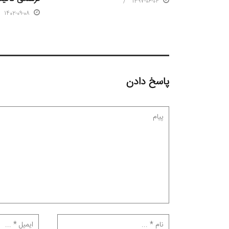
1397-06-04
1402-09-08
پاسخ دادن