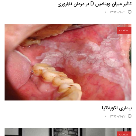
تاثیر میزان ویتامین D بر درمان ناباروری
1396-09-04
سلامت
بیماری لکوپلاکیا
1396-09-22
سلامت