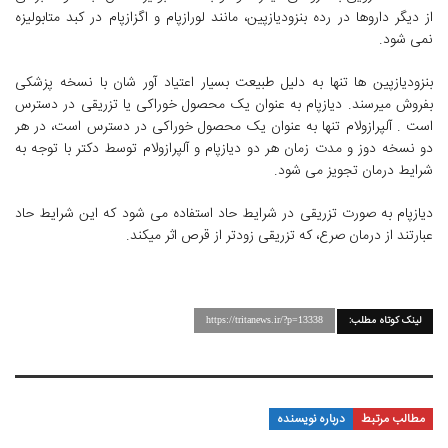
از دیگر داروها در رده بنزودیازپین، مانند لورازپام و اگزازپام در کبد متابولیزه
نمی شود.
بنزودیازپین ها تنها به دلیل طبیعت بسیار اعتیاد آور شان با نسخه پزشکی
بفروش میرسند. دیازپام به عنوان یک محصول خوراکی یا تزریقی در دسترس
است . آلپرازولام تنها به عنوان یک محصول خوراکی در دسترس است، در هر
دو نسخه دوز و مدت زمان هر دو دیازپام و آلپرازولام توسط دکتر با توجه به
شرایط درمان تجویز می شود.
دیازپام به صورت تزریقی در شرایط حاد استفاده می شود که این شرایط حاد
عبارتند از درمان صرع، که تزریقی زودتر از قرص اثر میکند.
لینک کوتاه مطلب:
https://tritanews.ir/?p=13338
مطالب مرتبط
درباره نویسنده