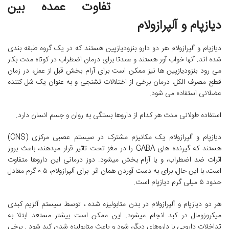
تفاوت عمده بین
دیازپام و آلپرازولام
دیازپام و آلپرازولام هر دو دارو بنزودیازپین هستند که در یک گروه طبقه بندی
شده اند. آنها خواب آور هستند و عمدتا برای درمان اضطراب در کوتاه مدت بکار
می رود بنزودیازپین ها نیز ممکن است برای آرام بخش قبل از عمل، در زمان
قطع مصرف الکل، درمان برخی از اختلالات تشنجی و به عنوان یک شل کننده
عضلانی استفاده می شود.
استفاده طولانی مدت هر کدام از داروها بستگی به روان و جسم انسان دارد.
دیازپام و آلپرازولام یک مکانیزم مشترک در سیستم عصبی مرکزی (CNS)
هستند که گیرنده های GABA را در مغز تحت تاثیر قرار میدهند، باعث بروز
اثرات ضد اضطراب، و یا آرام بخش میشود. دوز درمانی این داروها متفاوت
است، با این حال، برای به دست آوردن همان اثر. برای آلپرازولام، ۰.۵ گرم معادل
حدود ۵ میلی گرم دیازپام است.
هر دو دیازپام و آلپرازولام در بدن متابولیزه شده ، توسط سیستم آنزیم کبدی
میکروزومال در کبد انجام میشود. این ممکن است بیشتر مستعد ابتلا به
تداخلات دارویی با داروهای دیگر، شود و باعث متابولیزه شدن کبد شود . برخی