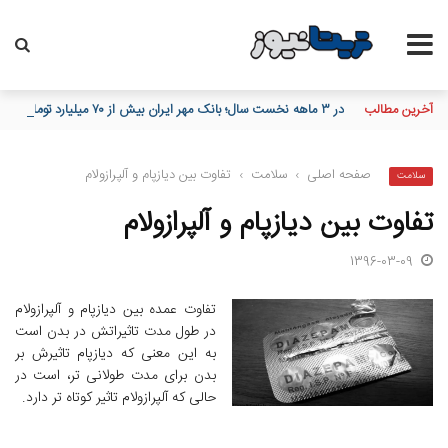
آخرین مطالب
در ۳ ماهه نخست سال؛ بانک مهر ایران بیش از ۷۰ میلیارد تومان به برنامه‌های مسئولیت اجتماعی اختصاص داد
صفحه اصلی
›
سلامت
›
تفاوت بین دیازپام و آلپرازولام
سلامت
تفاوت بین دیازپام و آلپرازولام
1396-03-09
تفاوت عمده بین دیازپام و آلپرازولام
در طول مدت تاثیراتش در بدن است
به این معنی که دیازپام تاثیرش بر
بدن برای مدت طولانی تر، است در
حالی که آلپرازولام تاثیر کوتاه تر دارد.