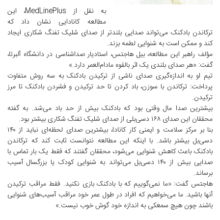
به نقل از MedLinePlus، این
مطالعه کانادایی نشان داد که
ترکاندن بادکنک می‌تواند صدایی بلندتر از صدای شلیک تفنگ شکاری ایجاد
کند و ممکن است به شنوایی لطمه بزند.
مؤلف راهبر این مطالعه، بیل هاجتس، استادیار صداشناسی در دانشگاه آلبرتا،
گفت: «هر صدای بلندی یک اثر بالقوه مادام‌العمر دارد.»
تیم او به اندازه‌گیری صدای ناشی از ترکیدن بادکنک به سه روش متفاوت
پرداخت: ترکاندن با سوزن، باد کردن تا حد ترکیدن و فشردن بادکنک تا مرز
ترکیدن.
بیشترین صدا مال وقتی بود که بادکنک بیش از حد باد می‌شد. به گفته
محققان این صدای ۱۶۸ دسی‌بلی از صدای شلیک تفنگ شکاری بیشتر بود.
بنا بر مرکز سلامت و ایمنی کار کانادا، بیشترین صدای لحظه‌ای نباید از ۱۴۰
دسی‌بل بیشتر باشد. با اینکه این مطالعه نتوانست ثابت کند که ترکاندن
بادکنک باعث کاهش شنوایی می‌شود، محققان گفتند که فقط یک بار تماس با
صدایی بیش از ۱۴۰ دسی‌بل می‌تواند به شنوایی کودک یا بزرگسال آسیب
برساند.
هاجتس گفت: «ما نمی‌گوییم که با بادکنک بازی نکنید. فقط مراقب ترکیدن
آنها باشید. ما می‌خواهیم که افراد در طول عمر خود مراقب آسیب‌های شنوایی
باشند چون هیچ سمعکی به اندازه خود گوش خوب نیست.»