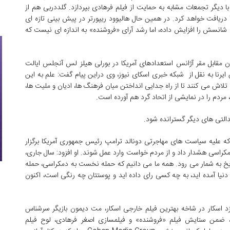
دیگر تجمعات مشابه به حمایت از فیلم فرهادی بپردازد. گلددربی هم از
دریافت خواهد کرد. در همین حال هالیوود ریپورتر در پیش بینی تازه ای
 شانسش را افزایش داده، اما رشد آرای «فروشنده» به اندازه ای نیست که
 مقابل مقر آژانس استعدادهای آمریکا در بورلی هیلز لس آنجلس ایالت
ایرنا به نقل از شبکه خبری اسکای نیوز، وی دراین پیام گفت: علم به این
اش می کنند تا از راه جدایی انداختن میان فرهنگ ها، ادیان و ملیت ها،
مردم را در نمایشی از اتحاد گرد هم آورده است.
 عدالتی های دیگر گسترانده شود.
که علیه سیاست های مهاجرتی دونالد ترامپ رئیس جمهوری آمریکا برگزار
کراسی هشدار داد و از مردم خواست وارد عمل شوند. او افزود: سال جاری،
ریخ به شمار می رود. همه ما می دانیم که حمله نخست به دمکراسی، حمله
دنیا آمده اید، به چه کسی رای داده اید و پوستتان چه رنگی است، اکنون
زد اسکار در شاخه بهترین فیلم خارجی اسکار، مت دیمون بازیگر سرشناس
ت، ضمن ستایش فیلم «فروشنده» و فیلمسازی اصغر فرهادی، لوح فیلم