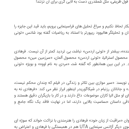
ه قول ظریفی، مثل شمقدری دست به لابی گری برای آن نزنند!
ار لحاظ نکنیم و سراغ تحلیل های فراسینمایی برویم، باید قید این جایزه را
ان و تحلیلگر هالیوود ریپورتر با استناد به ریاضیات گفته بود شانس «تونی
ده»، بیشتر از «تونی اردمن» نباشد، بی تردید کمتر از آن نیست. فرهادی
تنا» محصول استرالیا، «تونی اردمن» محصول آلمان، «سرزمین مین» محصول
در این بین همانطور که گفته شد، «مردی به نام اووه» و بویژه «تونی
نویسد: «سیر موازی بین تئاتر و زندگی در فیلم که چندان محکم نیست،
جاناتان رزنبام در شیکاگوریدر اینطور ابراز نظر می کند: «فرهادی نه به
و مثل الیا کازان موضوعات داغ دارند و در کار با بازیگران دقیق هستند و
ی داستان حساسیت بالایی دارند، اما در نهایت فاقد یک نگاه جامع و
نوان «مراقبت از زبان خود» فرهادی را هنرمندی با نزاکت خواند که سوژه ای
ملتهب را با ادب تمام در فیلمش به تصویر کشیده است. از سوی دیگر آژانس سینمایی UTA هم در همبستگی با فرهادی و اعتراض به