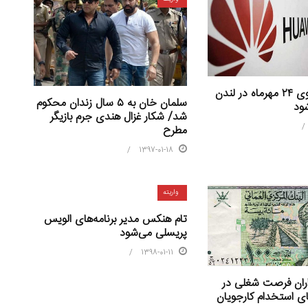
میت 20 هواوی ۲۴ مهرماه در لندن
سلمان خان به ۵ سال زندان محکوم
شود
شد/ شکار غزال هندی جرم بازیگر
مطرح
1397-01-18
واریته
تام هنکس مدیر برنامه‌های الویس
پریسلی می‌شود
1398-01-11
اران فرصت شغلی در
ای استخدام کارجویان