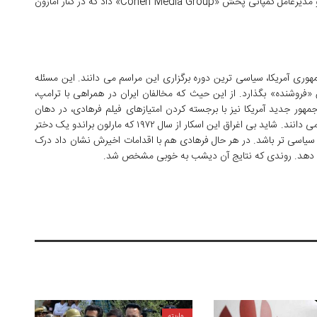
«فروشنده» را در غیاب این کارگردان به چارلز کوهن بنیان‌گذار و مدیرعامل کمپانی پخش «Cohen Media Group» داد که در کنار آمازون
هوری آمریکا، سیاسی ترین دوره برگزاری این مراسم می دانند. این مسئله
فروشنده» بگذارد. از این حیث که مخالفان ایران در همراهی با ترامپ،
مهور جدید آمریکا نیز با برجسته کردن امتیازهای فیلم فرهادی، در دهان
کجی آشکاری به ترامپ، اسکار را بی برو برگرد حق «فروشنده» می دانند. شاید بی اغراق این اسکار از سال ۱۹۷۲ که مارلون براندو یک دختر
یاسی تر باشد. در هر حال فرهادی هم با اقدامات اخیرش نشان داد درک
می دهد. روندی که نتایج آن دیشب به خوبی مشخص شد.
واریته