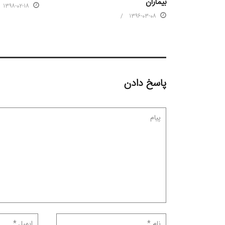
بیماران
1398-02-18
1396-03-08
پاسخ دادن