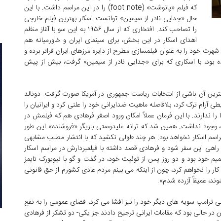
که فیلم «پانوشت» (foot note) را در این مراسم داشت. با این
حال «جدایی نادر از سیمین» توانست اسکار بهترین فیلم خارجی
را تصاحب کند. افتخاری که از سال ۱۹۵۶ به این سو با آغاز منظم
اهدای اسکار در این بخش، برای سینمای ایران و خاورمیانه هم
شهرت خود را به عنوان فیلمسازی مطرح از دایره مرزهای ایران فراتر برده و
ره ای بهترین کارگردانی از برلین ۲۰۰۹ هم شده بود، با اسکاری که برای «جدایی نادر از سیمین» گرفت، بیش از پیش
مترین آن ناشی از انتخابات ریاست جمهوری در آمریکا صورت گرفت. دونالد
ی آرام ترک کرد، بلافاصله ماهیت ضدایرانی خود را علنی کرد و ایرانیان را
را ندارند. با این فرمان عملاً امکان ورود اصغر فرهادی هم که فیلمش در
 فیلم خارجی اسکار ۲۰۱۷ قرار گرفته بود، وجود نداشت. همین شد که ترانه علیدوستی بازیگر «فروشنده» این طور
راسم اسکار نخواهد بود. هر چند طولی نکشید که با انتشار مطلب مشابهی
اهی این سفر شود و فرهادی قصد داشته با فیلمبردارش در مراسم اسکار
 خود بود و دو روز پس از توئیت خود، در گفت و گو با نیویورک تایمز
 کار را نخواهم کرد، چون از اینکه می بینم مردم عادی کشورم از حق قانونی
ند، عمیقاً آزرده شدم».
اطی ترامپ سویه های دیگر خود را نیز افشا می کرد، فضای عمومی را به نفع
در حالی بود که مقامات ایرانی ترجیح دادند جز یکی- دو تشکر از فرهادی