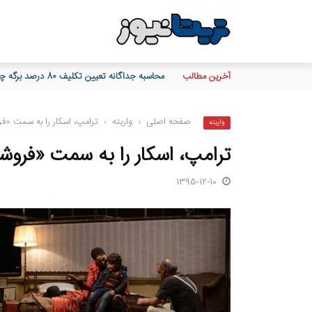
آخرین مطالب
محاسبه جداگانه تعیین تکلیف 80 درصد برگه چک‌های کاغذی و الکترونیکی هنگام درخواست دسته چک
صفحه اصلی
›
واریته
›
ترامپ، اسکار را به سمت «فر
واریته
ترامپ، اسکار را به سمت «فروش
1395-12-10