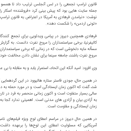
قانون ترامپ تجمعی را در لس آنجلس ترتیب داد تا همسو با 
جمله سایت هایی بود که پیش بینی کرد «فروشنده» اسکار را 
نوشت: «نیامدن فرهادی به آمریکا در اعتراض به قانون ترامپ
«تونی اردمن» را شکست دهد».
فرهادی همچنین دیروز در پیامی ویدئویی برای تجمع کنندگان
کالیفرنیا، برخی سیاستمداران را مروج نفرت دانست. به گزارش 
مسأله مایه دلخوشی است که در زمانی که برخی سیاستمداران تل
مروج نفرت باشند، جامعه سینما برای نشان دادن مخالفت خود، 
وی افزود: امید آنکه این اتحاد، استمرار یابد و به مقابله با بی
در همین حال، جودی فاستر ستاره هالیوود در این گردهمایی 
شد، گفت که اکنون زمان ایستادگی است و در مورد حمله به دم
سالی بسیار متفاوت است و اکنون زمانی منحصر به فرد در تا
به آزادی بیان و آزادی های مدنی است. اهمیتی ندارد کجا به 
زمان ایستادگی و مقاومت است.
در همین حال دیروز در مراسم اعطای لوح ویژه فیلم‌های نام
آمریکایی که مسئولیت اعطای این لوح‌ها را برعهده داش