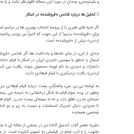
و علیدوستی، چندان در مورد این مسئله اظهارنظر نکنند و یا ب

تحلیل ها درباره شانس «فروشنده» در اسکار
اگر جنبه های هنری را از پروسه انتخاب بهترین ها در مراسم اسک
برای «فروشنده» بزنیم! از این جهت که اخیراً بن زوزمر ریاضید
اردمن» بیش از «فروشنده» است.
جدای از این، در سایر نقدها و یادداشت ها، اگر شانس «فروشن
امسال با تحقق با سومین نامزدی ایران در اسکار با فیلم «
دانمارک و «مردی به نام اووه» محصول سوئد رقابت می کند. 
اردمن» رقابت نزدیکتری با فیلم فرهادی دارند.
به نوشته بی بی سی، واشنگتن پست درباره فیلم فرهادی می 
چطور در پرده سوم فیلم به شکل درخشانی به نتیجه می رسد» و 
سینمای مدرن تعلق دارد و نه به سینمای پست مدرن. فیلم های ا
تا حدودی دنبال تحریک احساسات و نسبت به زیر و بم اخلاق
شخصی هستند».
نشریه معتبر گلاب اندمیل کانادا نیز در بخشی از مقاله ای با ع