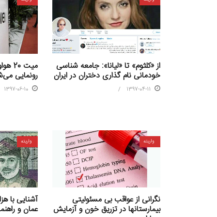
از «کلثوم» تا «لیانا»: جامعه شناسی
خودمانی نام گذاری دختران در ایران
رونمایی می‌
1397-06-10
1397-04-11
واریته
واریته
آشنایی با هز
نگرانی از عواقب بی مسئولیتی
عمان و راهنم
بیمارستانها در تزریق خون و آزمایش