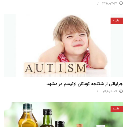
1398-04-14
واریته
جزئیاتی از شکنجه کودکان اوتیسم در مشهد
1396-03-24
واریته