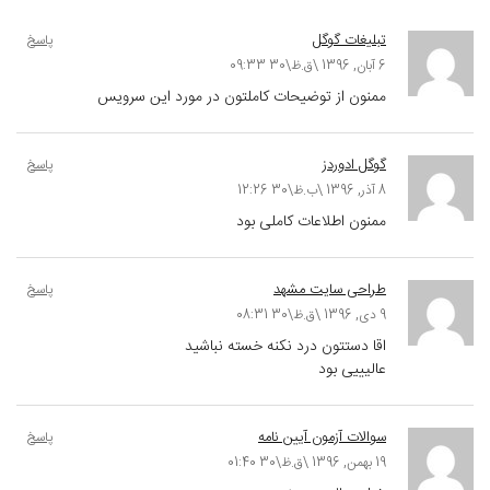
تبلیغات گوگل
پاسخ
6 آبان, 1396 \ق.ظ\30 09:33
ممنون از توضیحات کاملتون در مورد این سرویس
گوگل ادوردز
پاسخ
8 آذر, 1396 \ب.ظ\30 12:26
ممنون اطلاعات کاملی بود
طراحی سایت مشهد
پاسخ
9 دی, 1396 \ق.ظ\30 08:31
اقا دستتون درد نکنه خسته نباشید
عالیییی بود
سوالات آزمون آیین نامه
پاسخ
19 بهمن, 1396 \ق.ظ\30 01:40