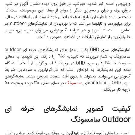
و بیرونی است. نور شدید خورشید در طول روز، دیده نشدن آگهی در شب،
بارش برف و باران و بسیاری دیگر از موارد از جمله این موضوعات است که
باعث می‌شود تا طراحان تبلیغ به هدف اصلی خود نرسند. این اتفاقات در حالی
برای بیلبوردها و تابلوها می‌افتد که با بهره‌بردن از نمایشگرهای outdoor در
تمامی ساعات شبانه‌روز و هر شرایط آب‌وهوایی می‌توان تجربه‌ بی‌نقص و
خلل‌ناپذیری از نمایش تبلیغات در فضاهای عمومی داشت.
نمایشگرهای سری OHD یکی از مدل های نمایشگرهای حرفه ای outdoor
سامسونگ به شمار می‌روند که تاییدیه IP56 را دارند. این تاییدیه به معنای
مقاومت نمایشگرهای سری OHD در برابر نفوذ آب و گردوغبار است. استحکام
بدنه این نمایشگرها به گونه‌ای است که در گرم‌ترین و سردترین شرایط
آب‌وهوایی می‌توانند محتواها را بدون افت کیفیت نمایش دهند. نمایشگرهای
سری OHD از outdoor‌های
سامسونگ
در دمای منفی 30 درجه و مثبت 50
درجه کار می‌کنند.
کیفیت تصویر نمایشگرهای حرفه ای
Outdoor سامسونگ
از میان پیام‌های انبوه تبلیغاتی، تنها آن‌هایی موفق می‌شوند که با طراحی زیبا و