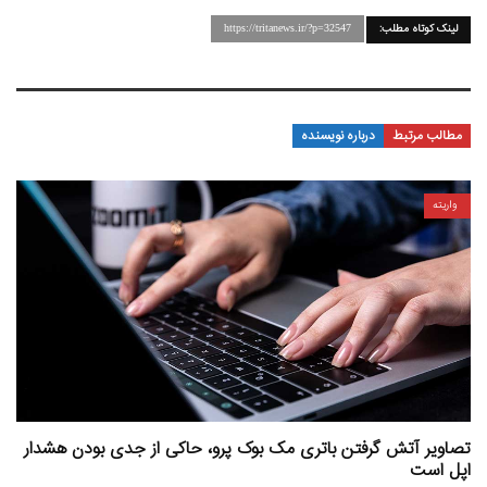
لینک کوتاه مطلب:
https://tritanews.ir/?p=32547
مطالب مرتبط
درباره نویسنده
واریته
تصاویر آتش گرفتن باتری مک بوک پرو، حاکی از جدی بودن هشدار
اپل است