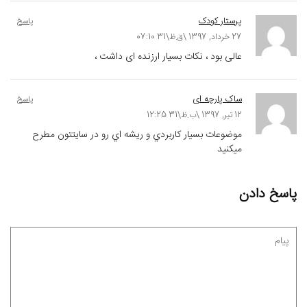
پرستار کودک
پاسخ
27 خرداد, 1397 \ق.ظ\31 07:10
عالی بود ، نکات بسیار ارزنده ای داشت ،
ساک پارچه ای
پاسخ
12 تیر, 1397 \ب.ظ\31 12:25
موضوعات بسيار كاربردي و ريشه اي رو در سايتتون مطرح
ميكنيد
پاسخ دادن