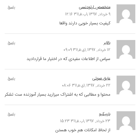
متخصص ارتودنسی
پاسخ
9 خرداد, 1397 \ب.ظ\31 12:16
کیفیت بسیار خوبی دارند واقعا
بالابر
پاسخ
12 خرداد, 1397 \ق.ظ\31 09:09
سپاس از اطلاعات مفیدی که در اختیار ما قراردادید
عایق صوتی
پاسخ
22 خرداد, 1397 \ق.ظ\31 08:06
محتوا و مطالبی که به اشتراک میزارید بسیار آموزنده ست تشکر
باربیکیو
پاسخ
23 خرداد, 1397 \ب.ظ\31 15:23
از لحاظ امکانات هم خوب هستن