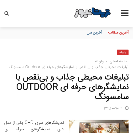
آخرین مطالب
آخرین سود ۲۷.۷ درصدی «اندوخته توسعه صادرات آرمانی» واریز شد؛ نرخ جدید ۲۹.۱ درصد
واریته
صفحه اصلی
›
واریته
›
تبلیغات محیطی جذاب و بی‌نقص با نمایشگرهای حرفه ای Outdoor سامسونگ
تبلیغات محیطی جذاب و بی‌نقص با
نمایشگرهای حرفه ای OUTDOOR
سامسونگ
1396-07-29
نمایشگرهای سری OHD یکی از مدل
های نمایشگرهای حرفه ای