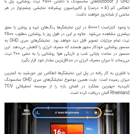
OHD از outdoorهای سامسونگ با داشتن 2500 نیت روشنایی، پنل با
انعکاس کم (0.5 درصد) و کالیبراسیون پیشرفته نمایشی چشم‌نواز در هر
ساعتی از شبانه‌روز خواهند داشت.
با وجود کنتراست 5000:1 در این نمایشگرها رنگ‌های تیره و روشن با عمق
بیشتری مشاهده می‌شود. علاوه بر این در طول روز با روشنایی مطلوب 2500
نیت تمام جزئیات تصویر قابل دید خواهد بود. نمایشگرهای سری OHD به
سنسور روشنایی خودکار مجهز هستند که مصرف انرژی را کاهش می‌دهد. این
سنسور در ساعت پایانی شب و تاریکی هوا روشنایی را به منفی 200 نیت
می‌رساند تا میزان مصرف انرژی در حداقل‌ترین مقدار خود قرار بگیرد.
با فناوری به کار رفته در پنل این نمایشگرها انعکاس نور خورشید به کمترین
میزان رسیده است. بابت همین موضوع نمایشگرهای سری OHD سامسونگ
تاییدیه «بهترین عملکرد در فضای باز» را از موسسه تحقیقاتی TÜV
Rheinland آلمان دریافت کرده است.