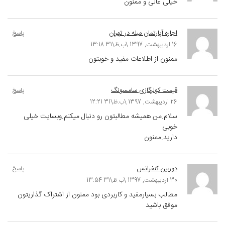
خیلی عالی و ممنون
اجاره آپارتمان مبله در تهران
پاسخ
16 اردیبهشت, 1397 \ب.ظ\31 13:18
ممنون از اطلاعات مفید و خوبتون
قیمت کولرگازی سامسونگ
پاسخ
26 اردیبهشت, 1397 \ب.ظ\31 12:21
سلام.من همیشه مطالبتون رو دنبال میکنم.وبسایت خیلی
خوبی
دارید.ممنون
دوربین کنفرانس
پاسخ
30 اردیبهشت, 1397 \ب.ظ\31 13:54
مطالب بسیارمفید و کاربردی بود ممنون از اشتراک گذاریتون
موفق باشید