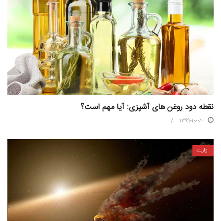
نقطه دود روغن های آشپزی: آیا مهم است؟
1399-10-03
واریته