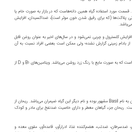
. قسمت مورد استفاده گیاه همین دانه‌هاست که در بازار به صورت خام یا
گی پلاکت‌ها (که برای رقیق شدن خون موثر است)، ضداکسیدان، افزایش
ی‌باشد.
زایش کلسترول و چربی نمی‌شود و در سال‌های اخیر به عنوان روغن قابل
ای از بادام زمینی گزارش نشده؛ ولی ممکن است بعضی افراد نسبت به آن
روغن بادام زمینی به نام روغن آراشید (Arachid oil) معروف است که به صورت مایع با رنگ زرد روشن می‌باشد. ویتامین‌های B۱ و D از
گیاهی است با نام علمی «Ocimum basilicum» که در جهان به نام Basil مشهور بوده و نام دیگر این گیاه ضیمران می‌باشد. ریحان از
است. ریحان جزء گیاهان معطر و دارای خاصیت ضدنفخ برای مادر و کودک
 ضدسرطان، ضدتب، هضم‌کننده غذا، ادرارآور، قاعده‌آور، مقوی معده و