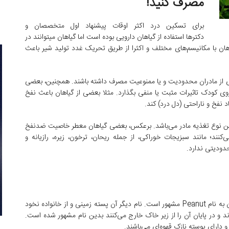
مصرف کنید!
برای تسکین درد اکثر اوقات پیشنهاد اول متخصصان و
دکترها استفاده از گیاهان دارویی بوده است اما گیاهان میتوانند در
ان با مکانیسم‌های مختلف و اکثرا از طریق تحریک غدد تولید شیر باعث
ی از مادران محدودیت و یا ممنوعیت مصرف داشته باشند. همچنین، بعضی
روی کودک تاثیرات مثبت یا منفی بگذارد. مثلا بعضی از گیاهان باعث نفخ
 نفخ و ناراحتی (دل درد) کند.
ز این نوع تغذیه مادر می‌باشد. برعکس، بعضی گیاهان معطر خاصیت ضدنفخ
کنند؛ مانند سبزیجات خوراکی، از جمله ریحان، ترخون، زیره، رازیانه و
دودیتی ندارد.
گیاهی است با نام علمی «Arachis Hypogaea» که در جهان به نام Peanut مشهور است. نام دیگر آن پسته زمینی و از خانواده نخود
د و در پایان آن را از زیر خاک خارج می‌کنند بدین نام مشهور شده است.
 دارای پوسته نازک قهوه‌ای می‌باشند.