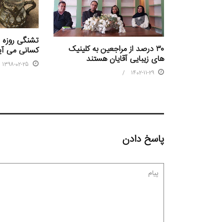
تشنگی روزه 
۳۰ درصد از مراجعین به کلینیک
کسانی می آی
های زیبایی آقایان هستند
1398-02-25
1402-11-29
پاسخ دادن