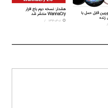
هشدار: نسخه دوم باج افزار
بین قابل حمل با
WannaCry منتشر شد
زنده
1396-03-01