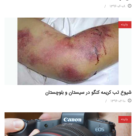
1396-06-08
واریته
شیوع تب کریمه کنگو در سیستان و بلوچستان
1396-02-10
واریته