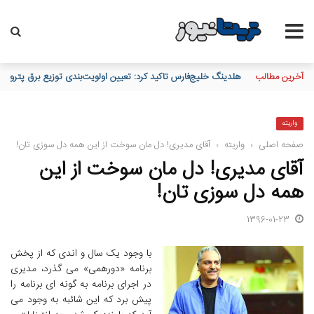
آخرین مطالب
هلدینگ خلیج‌فارس تاکید کرد: تعیین اولویت‌بندی توزیع برق پتروش
واریته
صفحه اصلی
›
واریته
›
آقای مدیری! دل‏ مان سوخت از این همه دل سوزی‏ تان!
آقای مدیری! دل‏ مان سوخت از این
همه دل سوزی‏ تان!
1396-01-23
با وجود یک سال و اندی که از پخش
برنامه «دورهمی» می گذرد، مدیری
در اجرای برنامه به گونه ای برنامه را
پیش برد که این شائبه به وجود می