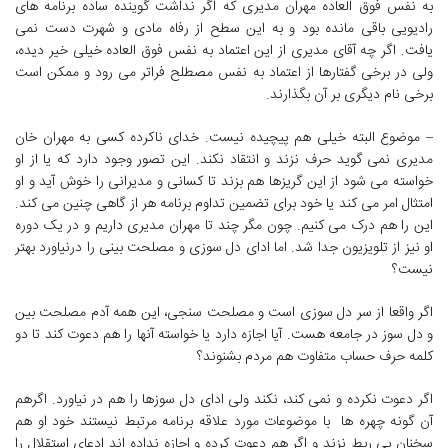
به نفس فوق العاده مهران مدیری که اگر نداشت گوینده ساده برنامه های
رادیویی باقی مانده بود و به این سطح از رفاه مادی و شهرت دست نمی
یافت. اگر چه آقای مدیری از این اعتماد به نفس فوق العاده خیلی خیر دیده،
ولی در برخی گفتارها از اعتماد به نفس مصطلح فراتر می رود و ممکن است
برخی نام دیگری بر آن بگذارند.
– موضوع البته خیلی هم پیچیده نیست. خدای ناکرده کسی به مهران خان
مدیری نمی گوید حرف نزند و انتقاد نکند. این تصور وجود دارد که یا از او
خواسته می شود از این گریزها هم بزند تا کسانی و مدیرانی را خوش آید و او
امتثال امر می کند یا خود برای تضمین تداوم برنامه هر از گاهی چنین می کند.
این را هم درک می کنیم. چون مگر چند تا مهران مدیری داریم و در یک دوره
او نیز از تلویزیون جدا شد. اما ادای دل سوزی و مصلحت بینی را درنیاورد بهتر
نیست؟
اگر واقعا از سر دل سوزی است و مصلحت سنجی، این همه آدم مصلحت بین
و دل سوز در جامعه هست. آیا اجازه دارد یا خواسته آنها را هم دعوت کند تا دو
کلمه حرف حساب متفاوت هم مردم بشنوند؟
اگر دعوت نکرده و نمی کند، نکند ولی ادای دل سوزها را هم در نیاورد. اگرهم
آن گونه چهره ها با موضوعات مورد علاقه برنامه مرتبط نیستند خود او هم
سخنان بی ربط نزند و اگر هم دعوت کرده و اجازه نداده اند ادعای استقلال را