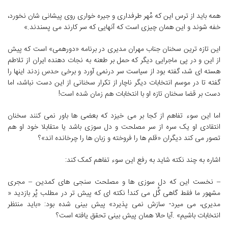
همه باید از ترس این که مُهر طرفداری و جیره خواری روی پیشانی شان نخورد،
خفه شوند و این همان چیزی است که آنهایی که سر کارند می پسندند.»
این تازه ترین سخنان جناب مهران مدیری در برنامه «دورهمی» است که پیش
از این و در پی ماجرایی دیگر که حمل بر طعنه به نجات دهنده ایران از تلاطم
هسته ای شد، گفته بود از سیاست سر درنمی آورد و برخی حدس زدند اینها را
گفته تا در موسم انتخابات دیگر ناچار از تکرار سخنانی از این دست نباشد، اما
دست بر قضا سخنان تازه او با انتخابات هم زمان شده است!
اما این سوء تفاهم از کجا بر می خیزد که بعضی ها باور نمی کنند سخنان
انتقادی او یک سره از سر مصلحت و دل سوزی باشد یا متقابلا خود او هم
تصور می کند دیگران «قلم ها را فروخته و زبان ها را چرخانده اند»؟
اشاره به چند نکته شاید به رفع این سوء تفاهم کمک کند:
– نخست این که دل سوزی ها و مصلحت سنجی های کمدین – مجری
مشهور ما فقط گاهی گُل می کند! نکته ای که پیش تر در مطلب پُر بازدید «
مدیری، می میرد- سازش نمی پذیرد» پیش بینی شده بود: «باید منتظر
انتخابات باشیم» .آیا حالا همان پیش بینی تحقق یافته است؟