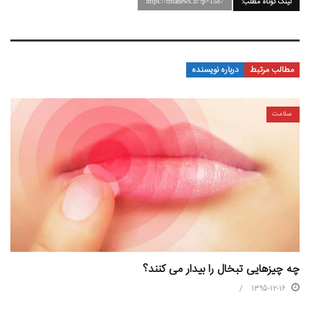
لینک کوتاه مطلب:
https://tritanews.ir/?p=1587
مطالب مرتبط
درباره نویسنده
سلامت
چه چیزهایی تبخال را بیدار می کنند؟
1395-12-16