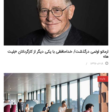
ارمانو اولمی درگذشت/ خداحافظی با یکی دیگر از کارگردانان «بلیت
ها»
1397-02-18
واریته