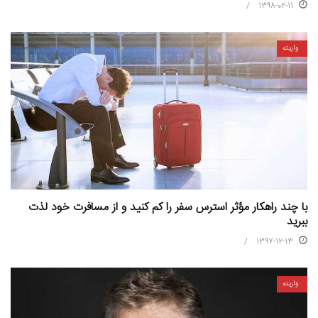
1398-02-11
واریته
با چند راهکار مؤثر استرس سفر را کم کنید و از مسافرت خود لذت
ببرید
1397-12-13
واریته