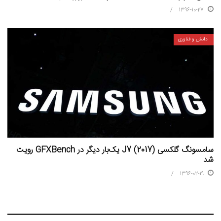
1396-10-27
دانش و فناوری
سامسونگ گلکسی (J7 (2017 یک‌بار دیگر در GFXBench رویت
شد
1396-02-19