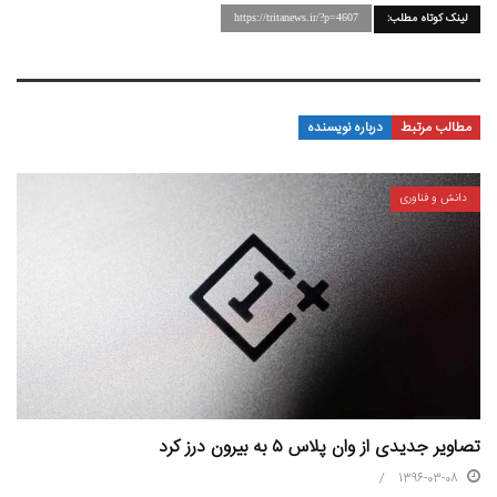
لینک کوتاه مطلب:
https://tritanews.ir/?p=4607
مطالب مرتبط
درباره نویسنده
دانش و فناوری
تصاویر جدیدی از وان پلاس ۵ به بیرون درز کرد
1396-03-08