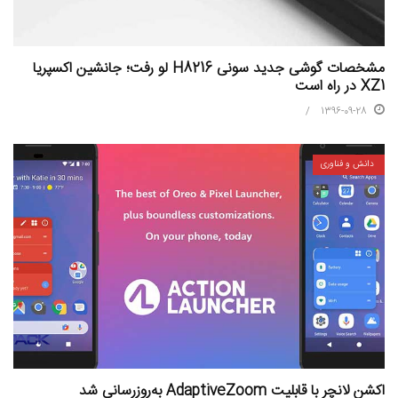
مشخصات گوشی جدید سونی H8216 لو رفت؛ جانشین اکسپریا
XZ1 در راه است
1396-09-28
دانش و فناوری
اکشن لانچر با قابلیت AdaptiveZoom به‌روزرسانی شد