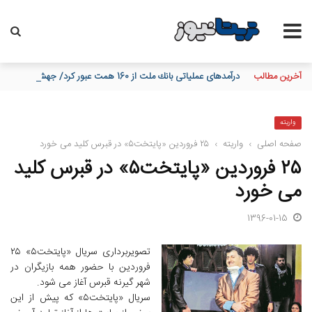
آخرین مطالب
درآمدهای عملیاتی بانك ملت از 160 همت عبور كرد/ جهش 95 درصدی نسبت به پایان تیرماه 1404
واریته
صفحه اصلی
›
واریته
›
۲۵ فروردین «پایتخت۵» در قبرس کلید می خورد
۲۵ فروردین «پایتخت۵» در قبرس کلید
می خورد
1396-01-15
تصویربرداری سریال «پایتخت۵» ۲۵
فروردین با حضور همه بازیگران در
شهر گیرنه قبرس آغاز می شود.
سریال «پایتخت۵» که پیش از این