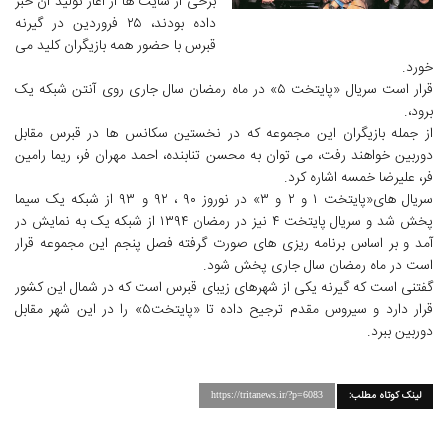
برخی از سایت ها از آغاز تولید آن خبر
داده بودند، ۲۵ فروردین در گیرنه
قبرس با حضور همه بازیگران کلید می
خورد.
قرار است سریال «پایتخت ۵» در ماه رمضان سال جاری روی آنتن شبکه یک
برود،.
از جمله بازیگران این مجموعه که در نخستین سکانس ها در قبرس مقابل
دوربین خواهند رفت، می توان به محسن تنابنده، احمد مهران فر، ریما رامین
فر، علیرضا خمسه اشاره کرد.
سریال های«پایتخت ۱ و ۲ و ۳» در نوروز ۹۰ ، ۹۲ و ۹۳ از شبکه یک سیما
پخش شد و سریال پایتخت ۴ نیز در رمضان ۱۳۹۴ از شبکه یک به نمایش در
آمد و بر اساس برنامه ریزی های صورت گرفته فصل پنجم این مجموعه قرار
است در ماه رمضان سال جاری پخش شود.
گفتنی است که گیرنه یکی از شهرهای زیبای قبرس است که در شمال این کشور
قرار دارد و سیروس مقدم ترجیح داده تا «پایتخت۵» را در این شهر مقابل
دوربین ببرد.
لینک کوتاه مطلب:
https://tritanews.ir/?p=6083