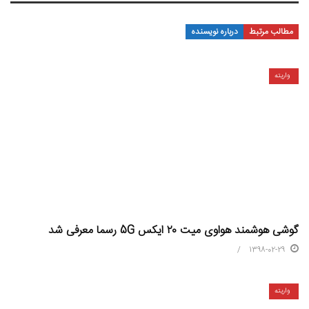
مطالب مرتبط
درباره نویسنده
واریته
گوشی هوشمند هواوی میت ۲۰ ایکس 5G رسما معرفی شد
1398-02-29
واریته