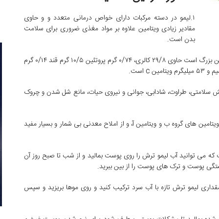
۱.لیمو در دسته مرکبات دارای خواص درمانی متعدد و و حاوی
مقادیر زیادی ویتامین علاوه بر مواد مغذی ضروری برای سلامت
بدن است.
ارزش غذایی ۱۰۰ گرم لیموشیرین که معادل یک عدد لیمو شیرین بزرگ است حاوی ۲۹/۸ کالری، ۰/۷۴ گرم پروتئین ۱۰/۵ گرم قند ۰/۱۴ گرم
یش سلامتی، طراوت، شادابی، جوانی و نیروی حیات، مانع شل شدن و چروک
یتامین های گروه ب و ویتامین آ، و از املاح معدنی بی شمار و بسیار مفید
ه می توانید آب لیمو ترش را روی پوست بمالید و از شب تا صبح روز آن
ستگی پوست و ترک های پوست را از بین ببرید.
قداری لیمو ترش تازه با آب سرد ترکیب کنید و روی موها بریزید و سپس