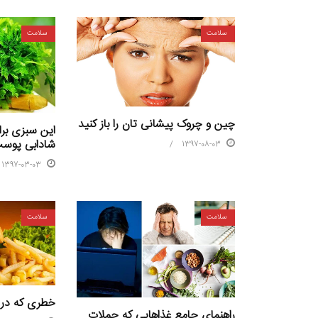
سلامت
سلامت
چین و چروک پیشانی تان را باز کنید
این سبزی بر
شادابی پوست
1397-08-03
1397-03-03
سلامت
سلامت
خطری که در 
راهنمای جامع غذاهایی که حملات