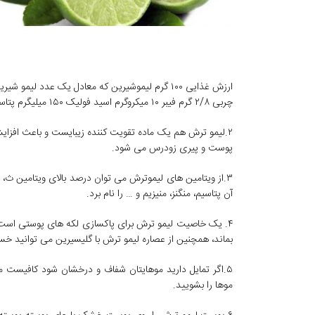
چربی ۲/۸ گرم فیبر ۱۰ میکروگرم اسید فولیک ۱۵۰ میلیگرم پتاسیم و ۵۳ میلیگرم ویتامین c است.
۲.لیمو ترش هم یک ماده تقویت کننده زیبایست و باعث افزا
پوست و پیری زودرس می شود.
۳.از ویتامین های لیموترش می توان درصد بالای ویتامین ث، و
آن پتاسیم، منگنز، منیزیم و … را نام برد.
۴. یک خاصیت لیمو ترش برای پاکسازی لکه های پوستی است ک
بماند، همچنین از عصاره لیمو ترش با گلیسیرین می توانید خ
۵.اگر تمایل دارید موهایتان شفاف و درخشان شود کافیست م
موها را بشویید.