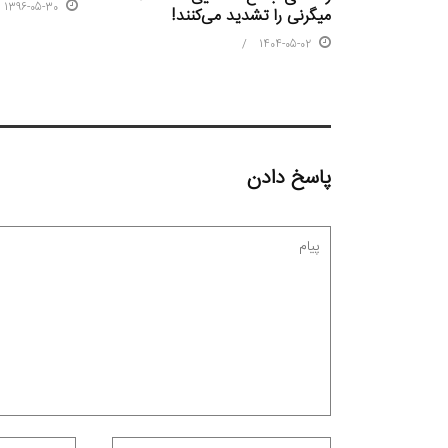
1396-05-30
میگرنی را تشدید می‌کنند!
1404-05-02
پاسخ دادن