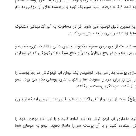
 شده بمالید تا مشکلات پوستی برطرف شود، برای نرم شدن پوست ضخیم
شده آرنج نیز پوست لیمو ترش مفید است. از لیمو ترش تجزیه شده ۶ تا ۸ درصد اسید سیتریک تهیه و از هسته های آن روغنی به نام
به همین دلیل توصیه می شود اگر در مسافرت به آب آشامیدنی مشکوک
سترلیزه شده را می توانید نوش جان کنید.
است باعث از بین بردن سموم میکروب بیماری هایی مانند دیفتری، حصبه و
ش می دهد و در رفع یرقان(زردی) و دفع سنگ های کوچکی که در مجاری
کسازی پوست بکار می رود. نوشیدن یک لیوان آب لیموترش در روز پوست را
این رو برای درمان عفونت ها و التهاب های پوستی بکار می رود. لیمو
د و از شدت سوختگی پوست می کاهد.
ین(ج) است از این رو از آنتی اکسیدان های قوی به شمار می آید که از پیری
انید مقداری آب لیمو ترش به آب اضافه کنید و با این آب موهای خود را
ش استفاده کنید و با آن پوست سر را ماساژ دهید. لیمو به موهای شما