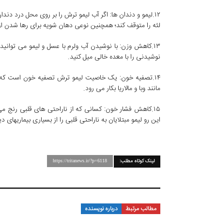
۱۲.لیمو و دندان ها: اگر آب لیمو ترش را بر روی محل درد دند
لثه را متوقف کند؛ همچنین نوعی دهان شویه برای رها شدن از 
۱۳.کاهش وزن: با نوشیدن آب ولرم با عسل و لیمو می توانی
نوشیدنی را با معده خالی میل کنید.
۱۴.تصفیه خون: یک خاصیت لیمو ترش تصفیه خون است که خ
مانند وبا و مالاریا بکار می رود.
۱۵.کاهش فشار خون: کسانی که از ناراحتی های قلبی رنج م
این رو لیمو مبتلایان به ناراحتی قلبی را از بسیاری بیماریهای دی
لینک کوتاه مطلب:
https://tritanews.ir/?p=6118
مطالب مرتبط
درباره نویسنده