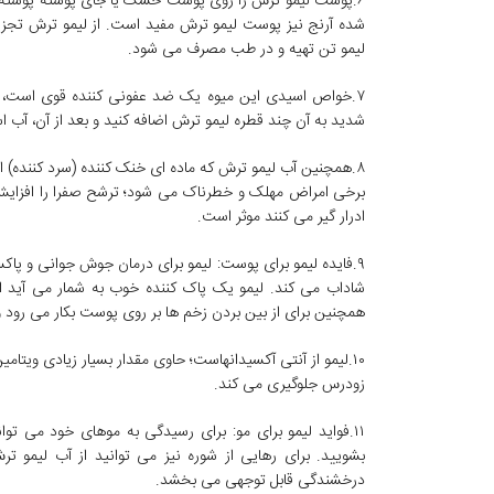
۶.پوست لیمو ترش را روی پوست خشک یا جای پوسته پوسته
لیمو تن تهیه و در طب مصرف می شود.
۷.خواص اسیدی این میوه یک ضد عفونی کننده قوی است، 
شدید به آن چند قطره لیمو ترش اضافه کنید و بعد از آن، آب ا
۸.همچنین آب لیمو ترش که ماده ای خنک کننده (سرد کننده) 
برخی امراض مهلک و خطرناک می شود؛ ترشح صفرا را افزای
ادرار گیر می کنند موثر است.
۹.فایده لیمو برای پوست: لیمو برای درمان جوش جوانی و پا
شاداب می کند. لیمو یک پاک کننده خوب به شمار می آید از 
همچنین برای از بین بردن زخم ها بر روی پوست بکار می رو
۱۰.لیمو از آنتی آکسیدانهاست؛ حاوی مقدار بسیار زیادی ویتام
زودرس جلوگیری می کند.
۱۱.فواید لیمو برای مو: برای رسیدگی به موهای خود می تو
بشویید. برای رهایی از شوره نیز می توانید از آب لیمو تر
درخشندگی قابل توجهی می بخشد.