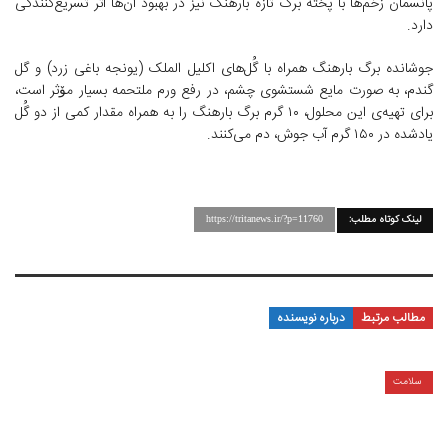
پانسمان زخم‌ها با پخته برگ تازه بارهنگ نیز در بهبود آن‌ها اثر تسریع‌کنندگی
دارد.
جوشانده برگ بارهنگ همراه با گُل‌های اکلیل الملک (یونجه باغی زرد) و گل
گندم، به صورت مایع شستشوی چشم، در رفع ورم ملتحمه بسیار مۆثر است،
برای تهیه‌ی این محلول، ۱۰ گرم برگ بارهنگ را به همراه مقدار کمی از دو گُل
یادشده در ۱۵۰ گرم آب جوش، دم می‌کنند.
لینک کوتاه مطلب:
https://tritanews.ir/?p=11760
مطالب مرتبط
درباره نویسنده
سلامت