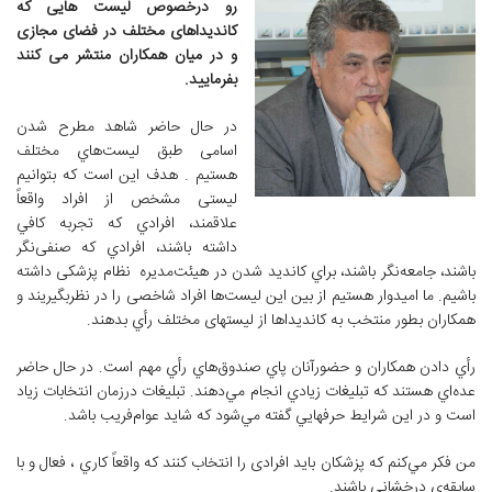
رو درخصوص لیست هایی که
کاندیداهای مختلف در فضای مجازی
و در میان همکاران منتشر می کنند
بفرمایید.
در حال حاضر شاهد مطرح شدن
اسامی طبق ليست‌هاي مختلف
هستيم . هدف اين است كه بتوانيم
ليستی مشخص از افراد واقعاً
علاقمند، افرادي كه تجربه كافي
داشته باشند، افرادي كه صنفی‌نگر
باشند، جامعه‌نگر باشند، براي كانديد شدن در هيئت‌مديره نظام پزشکی داشته
باشیم. ما اميدوار هستيم از بين اين ليست‌ها افراد شاخصی را در نظربگيريند و
همكاران بطور منتخب به کاندیداها از لیستهای مختلف رأي بدهند.
رأي دادن همكاران و حضورآنان پاي صندوق‌هاي رأي مهم است. در حال حاضر
عده‌اي هستند كه تبليغات زيادي انجام مي‌دهند. تبليغات درزمان انتخابات زياد
است و در اين شرايط حرفهايي گفته مي‌شود كه شاید عوام‌فريب باشد.
من فكر مي‌كنم كه پزشكان بايد افرادی را انتخاب كنند كه واقعاً كاري ، فعال و با
سابقه‌ي درخشانی باشند.