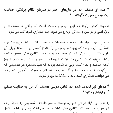
* عده ای معتقد اند در سال‌هاي اخير در سازمان نظام پزشكي، فعالیت
بخصوصي صورت نگرفته… ؟
صحبت كردن راجع به اين موضوع راحت است اما وقتي با مشكلات و
بروكراسي و قوانين و مسائل روبه‌رو مي‌شويم يك مقداري كارها كند مي‌شود.
در هر صورت افراد بايد علاقه داشته باشند و وقت داشته باشند براي حضور و
همکاری. اين نباشد كه بيایند وموضوعي را مطرح كنند ولی تا ماه‌ها اجرای آن
طول بكشد. در صورتي كه اگر هيئت‌مديره در محل نظام‌پزشكي حضور داشته
باشند مي‌توانند هر كاري كه هيئت‌مديره اصلی تعیین كرد در مدت چند روز
انجام بدهند و تمام كنند. ولي ما شاهد بوديم كه هيئت‌مديره هر تصميمي كه
مي‌‌گرفت تا ماه بعد حتی 2 ماه بعد هم انجام نمیشد. آنهايي كه واقعاً
مي‌خواهند همكاري كنند بايد با مشكلات روبرو شوند.
* عده‌اي نیز کاندید شده اند، شاغل دولتي هستند آیا این به فعالیت صنفی
آنان ارتباطی ندارد؟
به نظر من افراد دولتي هم، بد نيست حضور داشته باشند ولي به شرط اینکه
كار چهارم يا پنجم آنها نظام‌پزشكي نباشند. حداقل اینکه پس از طبابت شغل