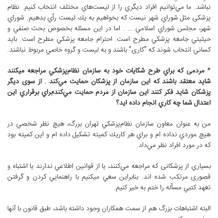
نباشد. ما مي‌توانيم افراد ديگري را از ليست‌هاي مختلف انتخاب كنيم. نظام
پزشکی مثل شوراي شهر نيست كه بخواهيم به يك ليست رأي بدهيم. شوراي
شهر، مجلس شوراي اسلامي … . اما در اين مسئله بخصوص بحث صنفي و
حيثيتي جامعه پزشكي مطرح است. احترام جامعه پزشكي مطرح است. بايد
كساني انتخاب شوند كه “كاری” باشند و به ليست و گروه خاصي مربوط نباشند.
*
مردمی كه براي طرح شكايات خود به سازمان نظام‌پزشكي مراجعه میکنند
شايد معتقد باشند كه اين سازمان از پزشكان حمايت مي‌كند . از سوی دیگر
پزشكان شاید فكر كنند اين سازمان از مردم حمايت مي‌كند؛براي برقراري اين
اعتدال شما چه كاري انجام داده ايد؟
من به عنوان معاون سازمان نظام‌پزشكي تهران بزرگ، هيچ نظر شخصي در
هيچ موردي نداده ام و براي هر كاريك كميته تشكيل داده ام و اين كميته بود
كه در مورد افراد نظر مي‌داد.
بسياري از پزشكانی كه مراجعه مي‌كنند، يا از قوانين اطلاعي ندارند يا اشتباه و
قصوری مرتکب شده اند. بنابراين سعي ميکنیم با راهنمايي كردن و گرفتن
تعهد كتبي مسأله را ختم به خير كنيم.
البته اشتباهات بزرگ هم از سمت همكاران وجود داشته باشد، طبق قانون با آنها