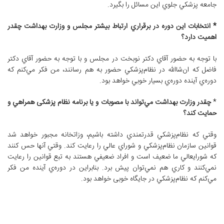
جامعه پزشكي جلوي اين مسائل را بگيرد.
* انتخابات اين دوره در برقراري ارتباط بيشتر مجلس و وزارت بهداشت چقدر
اهميت دارد؟
با توجه به حضور آقاي دكتر نوبخت در مجلس و با توجه به حضور آقاي دكتر
فاضل كه ان‌شاالله در نظام‌پزشكي حضور به هم رسانند، من فكر مي‌كنم كه
دوره‌ي آينده دوره‌ي بسیار خوبي خواهد بود.
*
چقدر وزارت بهداشت مي‌تواند با مصوبات و يا برنامه نظام پزشکی همراهي و
حمايت كند؟
وقتي كه نظام‌پزشكي قدرتمندي داشته باشيم، وزاتخانه مجبور خواهد شد
قوانين سازمان نظام‌پزشكي و شوراي عالي را رعايت كند. وقتي آنها حس كنند
كه شورايعالي ما ضعيف است و افراد ضعيفي هستند به تبع قوانين را رعايت
نمي‌كنند و كاري هم نمي‌توان پيش برد. بنابراين در دوره‌ي آينده من فكر
مي‌كنم كه نظام‌پزشكي در جایگاه خوبی خواهد بود.