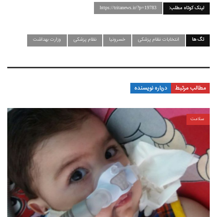
لینک کوتاه مطلب:
https://tritanews.ir/?p=19783
تگ ها
انتخابات نظام پزشکی
خسرونیا
نظام پزشکی
وزارت بهداشت
مطالب مرتبط
درباره نویسنده
سلامت