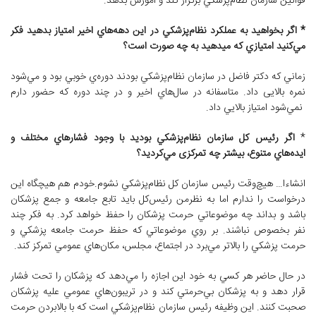
قوانين سازمان نظام‌پزشكي برگزار كند و آموزش بدهد.
* اگر بخواهيد به عملكرد نظام‌پزشكي در اين دهه‌هاي اخير امتياز بدهيد فكر
مي‌كنيد امتيازي كه میدهید به چه صورت است؟
زماني كه دكتر فاضل در سازمان نظام‌پزشكي بودند دوره‌ي خوبي بود و مي‌شود
نمره بالایی داد. متاسفانه در سال‌هاي اخير و در چند دوره که حضور دارم
نمي‌شود امتياز بالايي داد.
*
اگر رئيس کل سازمان نظام‌پزشكي بوديد با وجود فشارهاي مختلف و
ايده‌هاي متنوع، بيشتر چه تمركزی مي‌كرديد؟
انشاءا… هيچ‌وقت رئيس‌ سازمان كل نظام‌پزشكي نشوم.خودم هم هيچگاه اين
درخواست را ندارم اما به نظرمن رئيس‌كل بايد تابع جامعه و جمع پزشكان
باشد و بداند چه موضوعاتي حرمت پزشكان را حفظ خواهد كرد. به فكر چند
نفر بخصوص نباشند. بر روي موضوعاتي كه حفظ حرمت جامعه پزشكي و
حرمت پزشكي را بالاتر مي‌برد در اجتماع، مجلس، مكان‌هاي عمومي تمركز كند.
در حال حاضر هر كسي به خود اين اجازه را مي‌دهد كه پزشكان را تحت فشار
قرار دهد و به پزشكان بي‌حرمتي كند و در تريبون‌هاي عمومي عليه پزشكان
صحبت كنند. اين وظيفه رئيس سازمان نظام‌پزشكي است كه با بالابردن حرمت