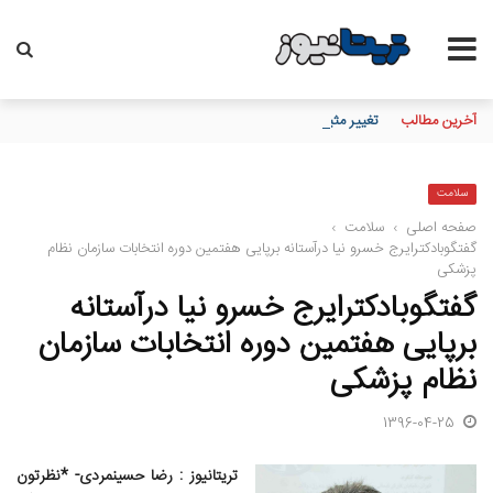
آخرین مطالب
تغییر مثبت در عملکرد مالی بانک صادرات ایران/ درآمد عملیاتی 80 درصد رشد کرد
سلامت
صفحه اصلی
›
سلامت
›
گفتگوبادکترایرج خسرو نیا درآستانه برپایی هفتمین دوره انتخابات سازمان نظام
پزشکی
گفتگوبادکترایرج خسرو نیا درآستانه
برپایی هفتمین دوره انتخابات سازمان
نظام پزشکی
1396-04-25
تریتانیوز : رضا حسینمردی- *نظرتون