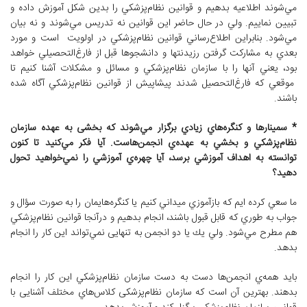
مي‌شوند اطلاعيه بدهيم و قوانين نظام‌پزشكي را بدین شکل آموزش داده و
تبیین نماییم. ولي در حال حاضر اين قوانين نه تدريس مي‌شوند و نه بیان
مي‌شود. بنابراين اطلاع‌رساني قوانين نظام‌پزشكي در اولویت است و مورد
بعدي به مشارکت گرفتن رزيدنتها و دانشجوها قبل از فارغ‌التحصيلي خواهد
بود، يعني آنها را با سازمان نظام‌پزشكي و مسائل و مشكلات آشنا کنیم تا
موقعي كه فارغ‌التحصيل شدند پيشاپيش از قوانين نظام‌پزشكي آگاه شده
باشند.
* سمينارها و كنگره‌هاي زيادي برگزار مي‌شوند كه بخشی به عهده سازمان
نظام‌پزشكي و بخشي به عهده‌ي انجمن‌هاست. آيا فكر مي‌كنيد تا کنون
توانسته به اهداف آموزشي برسد، آيا چهره‌ي آموزشي را نمي‌خواهيد تحول
دهيد؟
ما سعي كرده ايم كه بازآموزي ميداني کنیم يا كنگره‌هايمان را به صورت سؤال و
جواب به طوري كه قابل قبول باشند، انجام بدهيم و درآنجا قوانين نظام‌پزشكي
هم مطرح مي‌شود. ولي يك یا دو انجمن به تنهایی نمي‌تواند اين كار را انجام
بدهد.
بايد همه‌ي انجمن‌ها دست به دست سازمان نظام‌پزشكي اين كار را انجام
بدهند. بهترين آن است كه سازمان نظام‌پزشكی كلاس‌هاي مختلف آشنایی با