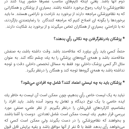
دوم آنها باشد. يعني اينكه تايم‌هاي مناسب عصرها حضور پيدا كنند در
نظام‌پزشكي با ارباب رجوع برخورد داشته باشند. بسياري از پزشکان و همکارانی
که به نظام‌پزشكي مراجعه دارند از برخورد بد ناراحت و ناراضی هستند. ما بايد
برخوردها را بگونه ای اصلاح كنيم كه مراجعه کنندگان با رضايتمندي بازگردند،
نه با ناراحتي. بسياري از همكاران تماس میگیرند و از برخورد بد شكايت دارند.
* پزشكان بادرنظرگرفتن چه نكاتی رأي بدهند؟
حتماً، كسي بايد رأي بياورد كه علاقه‌مند باشد. وقت داشته باشد، به صنفش
علاقه‌مند باشد و همه‌ي گروه‌هاي پزشكي را به يك چشم نگاه كند. به عنوان
مثال اگر كسي پزشک داخلي بود فقط به مسائل تخصص داخلي دقت و توجه
نداشته باشد به همه‌ي گروه‌ها توجه كند و همگان را درنظر بگيرد.
* پزشكان بايد به چه ليستي اعتماد كنند؟ شامل چه افرادي مي‌شود؟
نبايد به یک ليست خاص رأي بدهیم، چون ممكن است آن ليست به خاطر يك
ايده خاصي با یک نوع دیدگاه و تعامل به وجود آمده باشد. بايد افراد را
بشناسيم، كاركردهاي قبلي‌شان را درنظر بگيريم. از نظر علمي، صنفي مورد
بررسي قرار دهيم. يك ليست ممكن است شامل تعدادی دوست يا آشنا باشند
و بخواهند كه نظام‌پزشكي را در دست بگيرند ولي ممكن است كسي كه
مي‌خواهد رأي بدهد فقط با 5 نفر از آنها موافق باشد و بقيه برايش قابل قبول