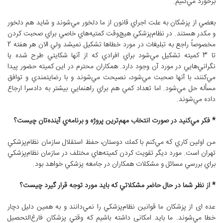
برخورد مي‌کنيم.
بعضي از پزشكان به علت اجراي قانون از ما دلخور مي‌شوند و شاید هم دلخور
و مکدر هستند. در نظام‌پزشكي هيچ‌وقت كمتيه‌هاي خاصي براي صحبت كردن
مخصوصاً ‌راجع به تبليغات در مورد خطاها تشكيل نميشد ولي الان هر هفته 2
تا 3 كميته تشكيل مي‌شود براي افرادي كه از آنها شكايتي طرح شده يا
نگراني‌هايي در مورد آن وجود دارد. همکاران محترم در اين كمیته حضور پيدا
مي‌كنند، با آنها صحبت مي‌شود، نصيحت مي‌شوند و با رضايتمندي و توافق
مسأله حل مي‌شود. اما تعداد كمي هم براي راهنمايي بيشتر به دادسرا ارجاع
داده مي‌شوند.
* فكر مي‌كنيد در صورت انتخاب مهم‌ترين پروژه و برنامه‌ي آينده‌تان چيست؟
من اولين كاري كه مي‌كنم با كمك دوستان، حفظ استقلال سازمان نظام‌پزشكي
تهران است. مورد ديگر تقويت كردن كميته‌هاي مختلف در سازمان نظام‌پزشكي
براي بررسي مسائل و مشكلات همكاران در جامعه پزشكي خواهد بود.
* از نظر شما در حال حاضر مشكلاتي كه بايد مورد توجه قرار گيرد چيست؟
عده ای از پزشكان ما قوانين نظام‌پزشكي را نمي‌دانند و به همين دليل دچار
خطا مي‌شوند. ما بايد امکانی داشته باشيم كه وقتي پزشكان فارغ‌التحصيل