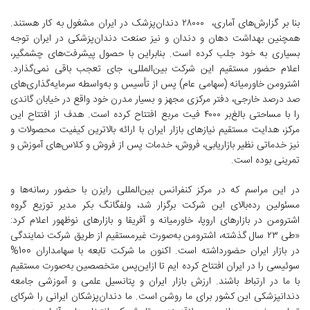
بنا بر گزارش‌های آماری، ۲۸۰۰۰ دندان‌پزشک در ایران مشغول به کار هستند.
همچنین بهداشت دهان و دندان و نیز صنعت دندان‌پزشکی در ایران توجه
بسیاری به خود جلب کرده است. بنابراین با حصول پیشرفت‌های چشمگیر،
اعلام حضور مستقیم این شرکت بین‌المللی، جای تعجب باقی نمی‌گذارد.
اشترومن خاورمیانه (سهامی عام) پس از تأسیس و به‌واسطه سرمایه‌گذاری‌های
صد درصد خارجی، دفتر مرکزی مجهز و بسیار مدرن خود واقع در خیابان گاندی
را با مساحتی بالغ‌بر ۴۰۰۰ فیت مربع افتتاح کرده است. هدف از افتتاح این
مرکز، هدایت ‌مستقیم نیازهای بازار ایران با ارائه بالاترین کیفیت محصولات و
نیز خدماتی نظیر بازاریابی، فروش، خدمات پس از فروش و کلاس‌های آموزش و
تمرینی بوده است.
در این مراسم که در مرکز کنفرانس بین‌المللی رایزن با حضور رسانه‌ها و
مسئولین رده‌بالای این شرکت برگزار شد، ولفگانگ بکر مدیر توزیع گروه
اشترومن در بازارهای اروپا، خاورمیانه و آفریقا و بازارهای نوظهور اعلام کرد:
«طی ۲۳ سال گذشته، اشترومن به‌صورت غیرمستقیم از طریق شرکت نمایندگی
در بازار ایران حضورداشته است. اکنون ما شرکت تابعه با سهامداران 100%
سوئیسی را در ایران افتتاح کرده ایم تا ازاین‌پس متخصصین به‌صورت مستقیم
با ما در ارتباط باشند. ارزش بازار ایران و پتانسیل علمی و آموزشی جامعه
دندانپزشکی این کشور برای ما روشن است. ما دندان‌پزشکان ایرانی را شرکای