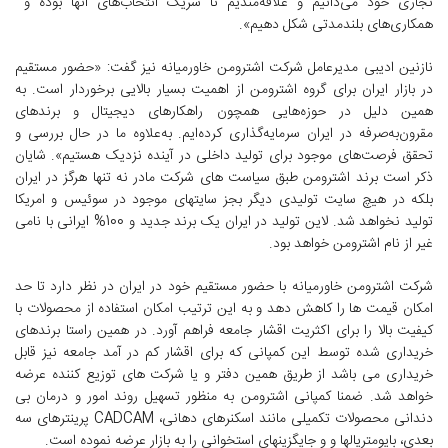
تجاری خود می‌دانیم و علاقه‌مندیم تا شریک انتخاب‌های آنها بوده و
همکاری‌های بلندمدتی شکل دهیم».
نازنین ادیبی مدیرعامل شرکت اشترومن خاورمیانه نیز گفت: «حضور مستقیم
در بازار ایران برای گروه اشترومن از اهمیت بسیار بالایی برخوردار است. به
همین دلیل در حوزه‌هایی همچون راهکارهای دیجیتال و برندهای
مقرون‌به‌صرفه در ایران سرمایه‌گذاری کرده‌ایم. به‌علاوه ما در حال بررسی و
تحقق فرصت‌های موجود برای تولید داخلی در آینده نزدیک هستیم». شایان
ذکر است برند اشترومن طبق سیاست های شرکت مادر نه تنها هرگز در ایران
بلکه در هیچ سایت تولیدی دیگر بجز سایتهای موجود در سوئیس و امریکا
تولید نخواهد شد. لاین تولید در ایران یک برند جدید و 100% ایرانی با نامی
غیر از نام اشترومن خواهد بود.
شرکت اشترومن خاورمیانه با حضور مستقیم خود در ایران در نظر دارد تا حد
امکان قیمت ها را کاهش دهد و به این ترتیب امکان استفاده از محصولات با
کیفیت بالا را برای اکثریت اقشار جامعه فراهم آورد. در همین راستا برندهای
خریداری شده توسط این کمپانی که برای اقشار کم در آمد جامعه نیز قابل
خریداری می باشد از طریق همین دفتر و یا شرکت های توزیع کننده عرضه
خواهد شد. ضمنا کمپانی اشترومن به منظور تسهیل روند امور و درمان بی
دندانی محصولات تکمیلی مانند اسکنرهای دهانی، CADCAM پرینترهای سه
بعدی، بایومتریالها و و جایگزینهای استخوانی را به بازار عرضه نموده است.