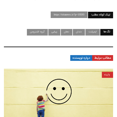
لینک کوتاه مطلب:
https://tritanews.ir/?p=19593
تگ ها
ایمپلنت
دندان
دهان
زیبایی
گروه اشترومن
مطالب مرتبط
درباره نویسنده
واریته