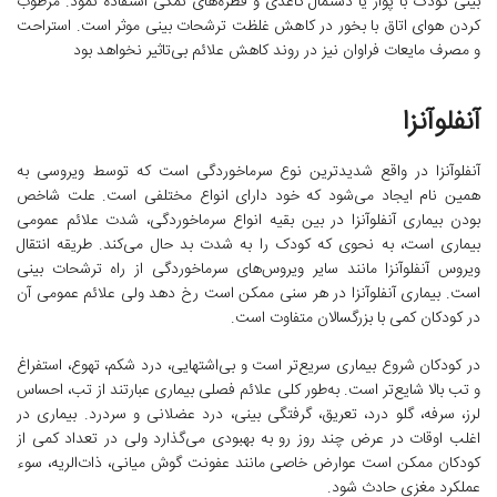
بینی کودک با پوآر یا دستمال کاغذی و قطره‌های نمکی استفاده نمود. مرطوب
کردن هوای اتاق با بخور در کاهش غلظت ترشحات بینی موثر است. استراحت
و مصرف مایعات فراوان نیز در روند کاهش علائم بی‌تاثیر نخواهد بود
آنفلوآنزا
آنفلوآنزا در واقع شدیدترین نوع سرماخوردگی است که توسط ویروسی به
همین نام ایجاد می‌شود که خود دارای انواع مختلفی است. علت شاخص
بودن بیماری آنفلوآنزا در بین بقیه انواع سرماخوردگی، شدت علائم عمومی
بیماری است، به نحوی که کودک را به شدت بد حال می‌کند. طریقه انتقال
ویروس آنفلوآنزا مانند سایر ویروس‌های سرماخوردگی از راه ترشحات بینی
است. بیماری آنفلوآنزا در هر سنی ممکن است رخ دهد ولی علائم عمومی آن
در کودکان کمی با بزرگسالان متفاوت است.
در کودکان شروع بیماری سریع‌تر است و بی‌اشتهایی، درد شکم، تهوع، استفراغ
و تب بالا شایع‌تر است. به‌طور کلی علائم فصلی بیماری عبارتند از تب، احساس
لرز، سرفه، گلو درد، تعریق، گرفتگی بینی، درد عضلانی و سردرد. بیماری در
اغلب اوقات در عرض چند روز رو به بهبودی می‌گذارد ولی در تعداد کمی از
کودکان ممکن است عوارض خاصی مانند عفونت گوش میانی، ذات‌الریه، سوء
عملکرد مغزی حادث شود.