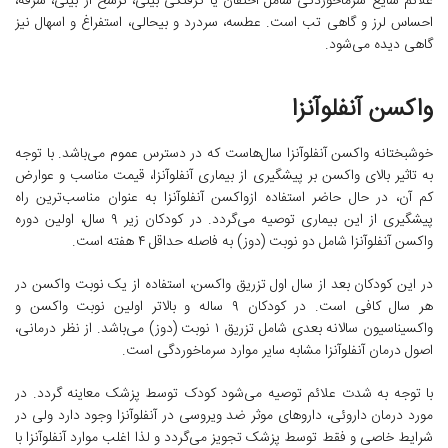
علائم شایع سرماخوردگی شامل احتقان یا گرفتگی بینی، ترشح از بینی، سرفه،
احساس لرز و گاهی تب است. عطسه، سردرد و بیحالی، استفراغ و اسهال نیز
گاهی دیده می‌شود.
واکسن آنفلوآنزا
خوشبختانه واکسن آنفلوآنزا سال‌هاست که در دسترس عموم می‌باشد. با توجه
به تاثیر بالای واکسن بر پیشگیری از بیماری آنفلوآنزا، قیمت مناسب و عوارض
کم آن، در حال حاضر استفاده ازواکسن آنفلوآنزا به عنوان مناسب‌ترین راه
پیشگیری از این بیماری توصیه می‌گردد. در کودکان زیر ۹ سال، اولین دوره
واکسن آنفلوآنزا شامل دو نوبت (دوز) به فاصله حداقل ۴ هفته است.
در این کودکان بعد از سال اول تزریق واکسن، استفاده از یک نوبت واکسن در
هر سال کافی است. در کودکان ۹ ساله و بالاتر اولین نوبت واکسن و
واکسیناسیون سالانه بعدی شامل تزریق ۱ نوبت (دوز) می‌باشد. از نظر درمانی،
اصول درمان آنفلوآنزا مشابه سایر موارد سرماخوردگی است.
با توجه به شدت علائم توصیه می‌شود کودک توسط پزشک معاینه گردد. در
مورد درمان داروئی، داروهای موثر ضد ویروسی در آنفلوآنزا وجود دارد ولی در
شرایط خاصی و فقط توسط پزشک تجویز می‌گردد و لذا اغلب موارد آنفلوآنزا با