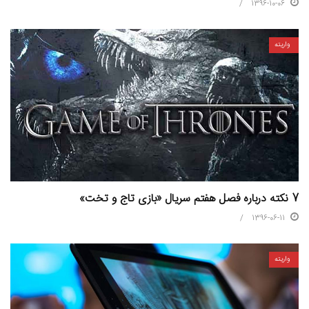
1396-10-06
واریته
7 نکته درباره فصل هفتم سریال «بازی تاج و تخت»
1396-06-11
واریته