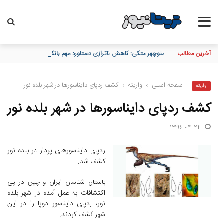
آخرین مطالب
منوچهر متکی: کاهش ناترازی دستاورد مهم بانک مسکن در مدیریت 
صفحه اصلی
›
واریته
›
کشف ردپای دایناسورها در شهر بلده نور
واریته
کشف ردپای دایناسورها در شهر بلده نور
1396-04-24
ردپای دایناسورهای پردار در بلده نور
کشف شد.
باستان شناسان ایران و چین در پی
اکتشافات به عمل آمده در شهر بلده
نور، ردپای دایناسور دوپا را در این
شهر کشف کردند.