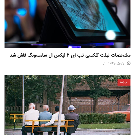
مشخصات تبلت گلکسی تب ای 2 ایکس ال سامسونگ فاش شد
1397-05-07
واریته