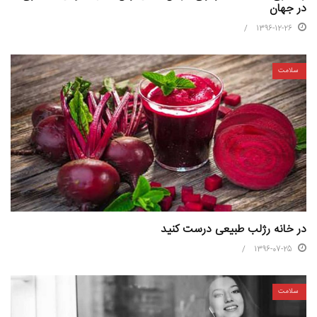
در جهان
1396-12-26
سلامت
در خانه رژلب طبیعی درست کنید
1396-07-25
سلامت