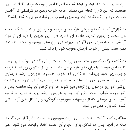
توصیه ای است که بارها و بارها شنیده ایم. با این وجود، همچنان افراد بسیاری
هستند که این کار را انجام می دهند. اما به خواب رفتن در شرایطی که آرایش
صورت خود را پاک نکرده اید، چه میزان آسیب می تواند در پی داشته باشد؟
به گزارش “سلف”، بدن برخی فرآیندهای ترمیم و بازسازی را شب هنگام انجام
می دهد، و بدون تردید، علاقه ای ندارد طی این جریان با لایه ای از مواد
آرایشی مواجه شود. پس اگر در پیبهره‌مندی از پوستی روشن و شاداب هستید،
بهتر است پیش از خواب آرایش صورت خود را پاک کنید.
به گفته بروک جکسون، متخصص پوست، مدت زمانی که در خواب سپری می
کنید، این فرصت را برای بدن فراهم می کند تا پس از استرس روزانه به ترمیم
و بازسازی خود بپردازد. هنگامی که خواب هستید، هورمون رشد بازسازی
تمامی اندام های بدن از جمله پوست، را تحریک می کند. هورمون رشد به
روشی ادواری در طول روز ترشح می شود، اما اوج ترشح آن یک ساعت پس از
آغاز چرخه خواب است. طی این زمان، هورمون رشد برای بازسازی و ترمیم
آسیب های پوستی که از مواجهه با خورشید، آلودگی، و رادیکال های آزاد ناشی
شده اند، وارد عمل می شود.
هنگامی که با آرایش به خواب می روید، هورمون ها تحت تاثیر قرار نمی گیرند،
بلکه در آنچه بدن در تلاش برای انجام آن است، اختلال ایجاد می شود. طی