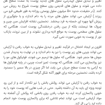
تغییر و تبدیل سلول اپیدرمی، سلول های جدید پوست به سمت سطح هل
داده می شوند و سلول های قدیمی روی سطح پوست شروع به ریزش می
کنند. (در حقیقت، حدود 50 میلیون سلول پوستی روزانه به طور طبیعی فرو می
ریزند.) آرایش می تواند سلول های مرده را به دام اندازد، و با جلوگیری از
ریزش آنها چهره ای خسته به فرد ببخشد. نخستین نشانه افزایش سن چین و
چروک ها نیستند، بلکه از بین رفتن درخشندگی پوست است. هنگامی که
سلول های سطحی پوست به موقع لایه برداری نشوند و از بین نروند، بازتاب
نور از پوست به خوبی صورت نمی گیرد.
افزون بر ایجاد اختلال در فرآیند تغییر و تبدیل سلولی، به خواب رفتن با آرایش
می تواند چربی های زیر پوست را نیز به دام اندازد و در نهایت به پدیدار شدن
جوش ها منجر شود. هنگامی که سلول ها ترمیم می شوند، فولیکول های مو را
نیز روانسازی می کنند. هنگامی که پوست تمیز است، چربی در پایه فولیکول ها
به آرامی به سمت سطح جریان می یابد، اما اگر چیزی در بالا مسیر را مسدود
کرده باشد، نخستین مرحله برای ظهور آکنه شکل گرفته است.
به خواب رفتن با آرایش می تواند روکش بالش را نیز لکه‌دار کند و از این رو،
توجه ویژه ای باید به آن داشته باشید. حتی در شب هایی که پوست خود را به
خوبی پاکسازی کرده اید، به خواب رفتن روی بالشی که روکش آن آغشته به
مواد آرایشی است می تواند تمام تلاشی که برای پاکسازی پوست خود انجام
داده اید را بی اثر کند.