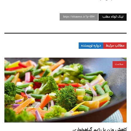
لینک کوتاه مطلب:
https://tritanews.ir/?p=894
مطالب مرتبط
درباره نویسنده
سلامت
کاهش وزن با رژیم گیاهخواری