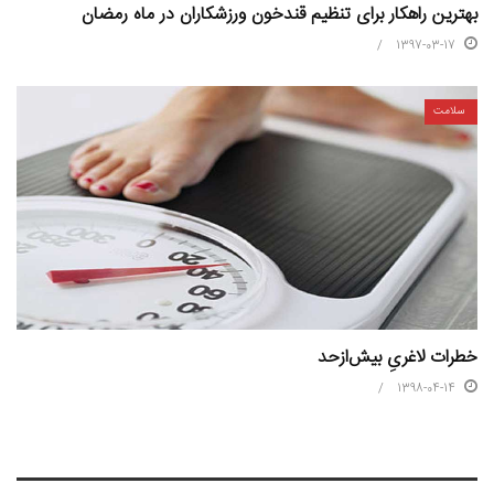
بهترین راهکار برای تنظیم قندخون ورزشکاران در ماه رمضان
1397-03-17
سلامت
خطرات لاغریِ بیش‌ازحد
1398-04-14