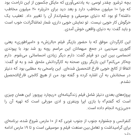
بچه ترشرو. چقدر لوسی. به یادنمی‌آوری که مایکل جکسون از این ناراحت بود
که چرا ۱۰ میلیون مخاطب دارد و بعد دید برای «تریلر» ۲۰ میلیون مخاطب
داشته؟ او بود که دنیای موسیقی و چشم‌انداز آن را تغییر داد. تعقیب یک
خرگوش کار خوبی نیست. تو نمایش خوبی داری، شمار تماشاگرانت خوب است
و باید گفت: به دنیای واقعی خوش آمدی.
این کارگردان موفق که با حضور بازیگر فیلم «باارزش» و «امپراطوری» یعنی
گابوری سیدیبی در جمع میهمانان این مراسم روبه رو شد بود با پیوندی
احساسی بین این دو فیلم گفت: دارم دیگر زیادی احساساتی می‌شوم. دارم
چه‌کار می‌کنم؟ این بازیگر روی صحنه به کارگردانش ملحق شد و به او گفت:
اتفاقا از کالج خوبی فارغ التحصیل شده‌ای. این پاسخی به مطلبی بود که دنیلز
در سخنانش به آن اشاره کرده و گفته بود من از هیچ کالجی فارغ‌التحصیل
نشدم.
پروژه‌های بعدی دنیلز شامل فیلم زندگینامه‌ای «ریچارد پرویور: این همان چیزی
است که گفتم؟» با بازی اپرا وینفری و ادی مورفی است که تهیه آن را
«جی‌زی» انجام داده است.
کنفرانس و جشنواره جنوب از جنوب غربی که از ۱۰ مارس شروع شده، برنامه‌ای
برای گرامیداشت و تعامل بین صنعت فیلم و موسیقی است و تا ۱۹ مارس ادامه
دارد.