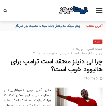
آخرین مطالب
پیام تبریک مدیرعامل بانک سینا به مناسبت روز خبرنگار
واریته
صفحه اصلی
›
واریته
›
چرا لی دنیلز معتقد است ترامپ برای هالیوود خوب است؟
چرا لی دنیلز معتقد است ترامپ برای
هالیوود خوب است؟
1395-12-25
خالق آثاری چون «امپراطوری» و
«ستاره» درباره این سخن گفته که
چرا نمی‌تواند «هشتگ اسکار سفید
است» را درک کند و آن را جنجالی