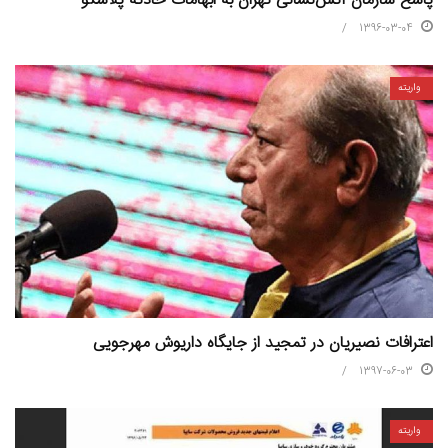
پاسخ سازمان آتش‌نشانی تهران به ابهامات حادثه پلاسکو
1396-03-04
واریته
اعترافات نصیریان در تمجید از جایگاه داریوش مهرجویی
1397-06-03
واریته