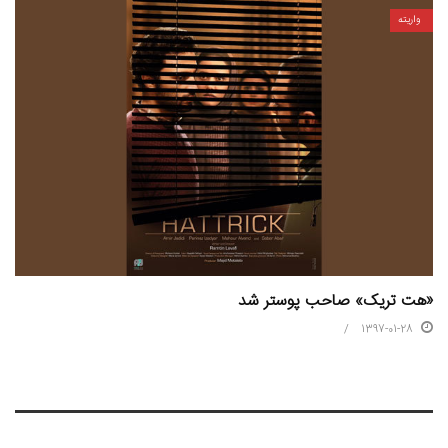
واریته
«هت تریک» صاحب پوستر شد
1397-01-28