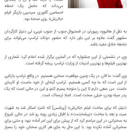
می‌داند که حاصل یک لحظه
احساسی گابوری سیدیبی بازیگر فیلم
«باارزش» روی صحنه بود.
به نقل از هالیوود ریپورتر، در فستیوال جنوب از جنوب غربی، لی دنیلز کارگردان
مشهور گفت علاوه بر این باور دارد که حضور دونالد ترامپ می‌تواند برای
جامعه خلاق مفید باشد.
وی در نشستی از این جشنواره که در آستین برگزار شده اعلام کرد: شماری از
بهترین فیلم‌ها و بهترین ادبیات از وزارت ترامپ ریشه گرفته است.
وی گفت: ما الان در یک چنین موقعیت سختی هستیم. در واقع ترامپ بازتابی
از این است که ما چه کسی هستیم. ترامپ آینه‌ای از خود ماست، او کارمای
ماست. من سعی دارم تا این را متوجه پسرم کنم، و این در حالی است که یک
پدر سیاه بودن، خیلی سخت است. اصلا ترسناک است.
دنیلز، که برای ساخت فیلم «باارزش» (پرشس) که نامزد اسکار شد به شهرت
سید، و بعد با ساخت «پیشخدمت» با اقبال زیادی روبه رو شد در حالی شروع
به سخنرانی در این مراسم کرد که از پیش برای این امر آماده نبود و متنی برای
سخنرانی آماده نکرده بود. با این حال به جای هر کاری سخنان خود را بسیار