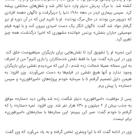
کشته شد. با مرگ پدرش دنیلز وارد دنیا تئاتر شد و شغل‌های مختلفی پیشه
کرد. سپس بیماری ایدز در دهه ۱۹۸۰ دنیا را دربرگرفت و ناگهان «همه افرادی
که دوروبر من بودند در حال مرگ بودند». او با تایید این که در آن دوره او نیز
گرفتار مواد شد گفت: ناگهان انگار یک دست امیدی بیرون آمد و با تهیه فیلم
موسیقی «باران بنفش» پرنس خواننده مشهوری که اخیرا درگذشت، همه چیز
تغییر کرد.
این تجربه او را تشویق کرد تا نقش‌هایی برای بازیگران سیاهپوست خلق کند.
وی در این باره گفت: چرا ما فقط نقش خدمتکاران را بازی کنیم؟ من از اعتراف
به این مساله عمیقا خجالت زده شدم ، از این که می‌دیدم نقشی برای بازیگران
وجود ندارد و آنها هیچ نقشی در فیلم‌ها به دست نمی‌آورند. وی افزود: به
هیمن دلیل تصمیم گرفتم تا با سرمایه خودم پروژه‌‌های «امپراطوری» و سپس
«ستاره» را پیش برم.
پس از موفقیت «امپراطوری» دنیلز شگفت زده شد وقتی دید «ستاره» موفق
به جذب بیش از ۶ میلیون و ۷۳۰ هزار نفر شد. وی افزود: نمره «ستاره» را که
گرفتم با خودم گفت: صبر کن بببینم- این ستاره‌ها با ستاره‌های «امپرطوری»
برابر نیست.
وی در ادامه گفت که با اپرا وینفری تماس گرفته و به یاد می‌آورد که وی گفت: