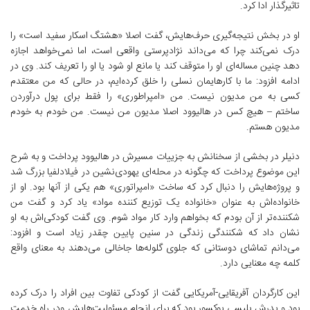
تاثیرگذار ادا کرد.
او در بخش نتیجه‌گیری حرف‌هایش، گفت اصلا «هشتگ اسکار سفید است» را
درک نمی‌کند چرا که می‌داند نژادپرستی واقعی است، اما نمی‌خواهد اجازه
دهد چنین مساله‌ای او را متوقف کند یا مانع او شود یا او را تعریف کند. وی در
ادامه افزود: ما با کارهایمان نسلی را خلق کرده‌ایم، در حالی که من معتقدم
کسی به من مدیون نیست. من «امپراطوری» را فقط برای پول درآوردن
ساختم – هیچ کس در هالیوود اصلا مدیون من نیست. من خودم به خودم
مدیون هستم.
دنیلر در بخشی از سخنانش به جزییات مسیرش در هالیوود پرداخت و به شرح
این موضوع پرداخت که چگونه در محله‌ای یهودی‌نشین در فیلادلفیا بزرگ شد
و پروژه‌هایش را دنبال کرد که ساخت «امپراتوری» هم یکی از آنها بود. او از
خانواده‌اش به عنوان «خانواده‌ یک توزیع کننده مواد» یاد کرد و گفت من
شکننده‌تر از آن بودم که بخواهم وارد کار مواد شوم. وی گفت کودکی‌اش به او
نشان داد که شکنندگی زندگی در سنین پایین چقدر زیاد است و افزود:
می‌دانم تماشای دوستانی که جلوی گلوله‌ها جاخالی می‌دهند به معنای واقع
کلمه چه معنایی دارد.
این کارگردان آفریقایی-آمریکایی گفت از کودکی تفاوت بین افراد را درک کرده
بود و پدرش پلیسی بوکسور بود که برای انجام مسئولیت‌هایش ودر راه خدمت