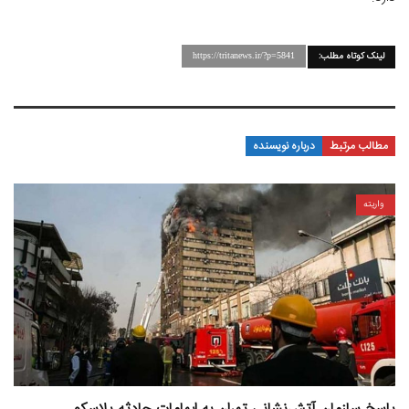
لینک کوتاه مطلب:
https://tritanews.ir/?p=5841
مطالب مرتبط
درباره نویسنده
واریته