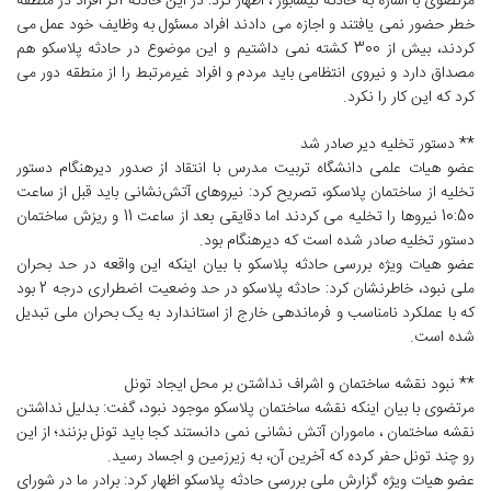
مرتضوی با اشاره به حادثه نیشابور ، اظهار کرد: در این حادثه اگر افراد در منطقه
خطر حضور نمی یافتند و اجازه می دادند افراد مسئول به وظایف خود عمل می
کردند، بیش از 300 کشته نمی داشتیم و این موضوع در حادثه پلاسکو هم
مصداق دارد و نیروی انتظامی باید مردم و افراد غیرمرتبط را از منطقه دور می
کرد که این کار را نکرد.
** دستور تخلیه دیر صادر شد
عضو هیات علمی دانشگاه تربیت مدرس با انتقاد از صدور دیرهنگام دستور
تخلیه از ساختمان پلاسکو، تصریح کرد: نیروهای آتش‌نشانی باید قبل از ساعت
10:50 نیروها را تخلیه می ‌کردند اما دقایقی بعد از ساعت 11 و ریزش ساختمان
دستور تخلیه صادر شده است که دیرهنگام بود.
عضو هیات ویژه بررسی حادثه پلاسکو با بیان اینکه این واقعه در حد بحران
ملی نبود، خاطرنشان کرد: حادثه پلاسکو در حد وضعیت اضطراری درجه 2 بود
که با عملکرد نامناسب و فرماندهی خارج از استاندارد به یک بحران ملی تبدیل
شده است.
** نبود نقشه ساختمان و اشراف نداشتن بر محل ایجاد تونل
مرتضوی با بیان اینکه نقشه ساختمان پلاسکو موجود نبود، گفت: بدلیل نداشتن
نقشه ساختمان ، ماموران آتش نشانی نمی دانستند کجا باید تونل بزنند؛ از این
رو چند تونل حفر کرده که آخرین آن، به زیرزمین و اجساد رسید.
عضو هیات ویژه گزارش ملی بررسی حادثه پلاسکو اظهار کرد: برادر ما در شورای