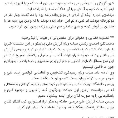
شهر، گزارش را غیرعلمی می داند و حرف من این است که چرا امروز نیامدید
اینجا تا بحث کنیم و قبلش چرا آن 1700 صفحه را نخوانده اید.
مرتضوی درباره اینکه آیا فردی در موتورخانه زنده بود یا نه، گفت: چهار نفر در
موتورخانه بودند، اما نمی دانم این افراد زنده بودند یا نه و من بی سیم ها را
چندین بار گوش کردم و هیچ پیامکی هم مبنی بر زنده بودن این افراد نبود.
** قضاوت قضایی و حقوقی برای مقصریابی در هیات را نپذیرفتیم
محمدتقی احمدی رئیس هیات ویژه گزارش ملی پلاسکو در این نشست خبری
با بیان اینکه شش کمیته تخصصی و یک کمیته تلفیق در تهیه و بررسی گزارش
ملی فعال بودند، درباره اظهارنظرات قضایی و حقوقی پلاسکو تصریح کرد: در
این نوع مسائل قضاوت قضایی و حقوقی برای مقصریابی در هیات را نپذیرفتیم
چون ما قاضی نیستیم.
وی ادامه داد: هیات ویژه رسیدگی، تشخیص و شناسایی کوتاهی ابعاد فنی و
غیره را بررسی کرده و وارد بحث تنبیه و تربیت نشده است.
رییس دانشگاه تربیت مدرس خاطرنشان کرد: سعی کردیم کوتاهی و مسائلی
که می توانست از بروز این حوادث جلوگیری کند را تبیین و توصیه کنیم و
راهکارهایی را به صورت کلان برای آینده پیشنهاد دهیم.
رییس هیات گزارش ملی بررسی حادثه پلاسکو ابراز امیدواری کرد، آشکار شدن
چرایی حادثه پلاسکو راهگشا باشد و مورد اعتماد ملت ایران قرار گیرد.