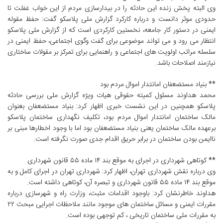
وی البته پخش زنده این حادثه را در بیدارسازی مردم از این خواب غفلت تا
حدودی موثر دانست و درباره کارکرد گزارش ملی پلاسکو گفت: حفظ مقوله
ایمنی در دستور کار جامعه، نخستین کارکردی است که از گزارش ملی پلاسکو
انتظار می رود و می تواند موضوعی برای گفت وگوی اجتماعی، حفظ ایمنی در
سلسله مراتب اولویت های اجتماعی و راهنمایی برای تمرکز بر مقولات ساختاری
نیازمند اصلاحات باشد.
** بنیاد مستضعفان امانتدار اموال مردم بود
محمد هداوند مسئول کمیته حقوقی هیات ویژه گزارش ملی بررسی حادثه
پلاسکو همچنین در این نشست خبری اظهار کرد: بنیاد مستضعفان بعنوان
مالک ساختمان امانتدار اموال مردم بود، تکلیف نگهداری ساختمان پلاسکو
برعهده مالک ساختمان یعنی بنیاد مستضعفان بود اما با وجود اخطارها مبنی بر
ناایمن بودن ساختمان در برابر حریق اقدام جدی صورت نگرفته است.
** کوتاهی شهرداری در اجرای به موقع بند ١٤ ماده ٥٥ قانون شهرداری
وی درباره نقش شهرداری تهران، اظهار کرد: شهرداری تهران در اجرای کامل و به
موقع بند ١٤ ماده ٥٥ قانون شهرداری و تبصره آن، کوتاهی داشته است.
هداوند خاطرنشان کرد: باوجود اقدامات مثبت، وزارت راه و شهرسازی درباره
مقررات ایمنی و مسائل ساختمان های موجود مانند ملاحظات اجرایی مبحث ٢٢
به مقررات ملی ساختمان تاریخی ، کم توجهی بوده است.