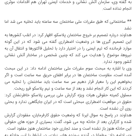
به گفته وی، سازمان آتش نشانی و خدمات ایمنی تهران هم اقدامات موثری
انجام نداده است.
** ساختمانی که طبق مقررات ملی ساختمان سه ساعته باید تخلیه می شد اما
نشد
هداوند درباره تصمیم بر خروج ساختمان پلاسکو، اظهار کرد: در اغلب کشورها به
این تصمیم گیری ها در وضعیت اضطراری گفته می شود که در این گونه
موارد فرمانده که تیم ایمنی را در اختیار دارد با تحلیل فاکتورها و انتقال آن به
نیروها، موضوع را هدایت می کند که چنین شخصی در ساختار آتش نشانی
کشور وجود ندارد.
وی با اشاره به مبحث سوم مقررات ملی ساختمان ادامه داد: در این مبحث
آمده است، مقاومت ساختمان ها در برابر اطفای حریق سه ساعت است و اگر
بخواهیم این را معیار قرار دهیم سر سه ساعت باید ساختمان را تخلیه می
کردند که این کار انجام نشد و بعد از سه ساعت و نیم پلاسکو فرو ریخت.
مسئول کمیته حقوقی هیات ویژه گزارش ملی بررسی پلاسکو خاطرنشان کرد:
حقوق در موقعیت اضطراری مبحثی است که در ایران جایگاهی ندارد و بحثی
روی آن نشده است.
هداوند در پاسخ به سوال ایرنا که وضعیت حقوق کارفرمایان، مفقودان گزارش
شده و کارگران بعد از حادثه چه می شود، گفت: بسیاری از حوزه های حقوقی
این حادثه هنوز باز نشده است و سند تجاری خود ساختمان هنوز مفقود است.
وی ادامه داد: مطمئنا در آینده پرونده های زیادی در ارتباط با این حادثه به