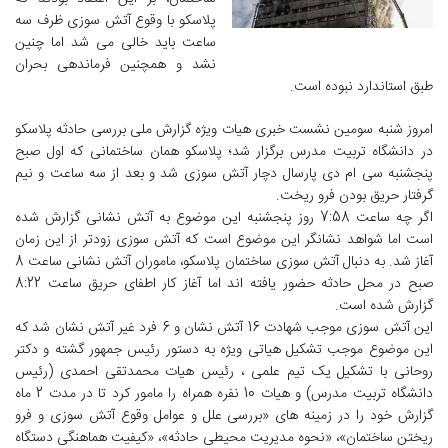
پلاسکو با وقوع آتش سوزی ظرف سه
ساعت باید خالی می شد اما چنین
نشد و همچنین فرماندهی بحران
طبق استاندارد نبوده است.
امروز شنبه سومین نشست خبری هیات ویژه گزارش ملی بررسی حادثه پلاسکو
در دانشگاه تربیت مدرس برگزار شد؛ پلاسکو همان ساختمانی که اول صبح
پنجشنبه سی ام دی پارسال دچار آتش سوزی شد و بعد از سه ساعت و نیم
گرفتار حریق بودن فرو ریخت.
اگر چه ساعت 7:58 روز پنجشنبه این موضوع به آتش نشانی گزارش شده
است اما شواهد نشانگر این موضوع است که آتش سوزی زودتر از این زمان
آغاز شد. به دنبال آتش سوزی ساختمان پلاسکو، ماموران آتش نشانی ساعت 8
صبح در محل حادثه حضور یافته اند اما آغاز کار اطفای حریق ساعت 8:22
گزارش شده است.
این آتش سوزی موجب شهادت 16 آتش نشان و 6 فرد غیر آتش نشان شد که
این موضوع موجب تشکیل هیاتی ویژه به دستور رئیس جمهور گشته و دکتر
روحانی با تشکیل یک تیم علمی ، رئیس هیات محمدتقی احمدی (رئیس
دانشگاه تربیت مدرس) و هیات 10 نفره همراه را مامور کرد تا در مدت 2 ماه
گزارش خود را در زمینه های «بررسی علل و عوامل وقوع آتش سوزی و فرو
ریختن ساختمان»، «نحوه مدیریت محیطی حادثه»، «کیفیت هماهنگی دستگاه