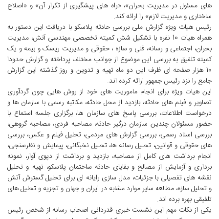
های مسئول در مدیریت بحران»، «راه های پیشگیری از تکرار آن» و «اصلاح
ساختاری و مدیریت لازم» را ارائه کند.
رئیس هیات ویژه گزارش ملی بررسی حادثه پلاسکو با دریافت این دستور به
همراه هیات 10 نفره با تشکیل شش کمیته تخصصی مهندسی آتش، مدیریت
بحران، اجتماعی و رسانه، فنی و سازه ، حقوقی و مدیریت ریسک و بیمه و یک
کمیته تلفیق به بررسی این موضوع از جوانب مختلف پرداخته و گزارش حدودا
10 هزار صفحه ای ظرف این دو ماه تهیه و تدوین و روز گذشته این گزارش
جامع را نزد رئیس جمهور ارائه کرده اند.
این هیات ویژه برای انجام ماموریت های خود از روش هایی چون گردآوری
تصاویر و فیلم های حادثه، بازدید از محل حادثه، مکاتبه رسمی با سازمان ها و
درخواست اطلاعات، بررسی پاسخ های سازمان ها، برگزاری جلسه استماع با
حضور مسئولان چندین سازمان درگیر حادثه، مصاحبه فردی، مصاحبه گروهی،
بررسی اسناد رسمی، بررسی گزارش های مردمی، تحلیل فیلم و عکس، بررسی
های حقوقی و قوانین، تحلیل رسانه ها، تحلیل نخبگانی، پیمایش و نظرسنجی،
انجام برداشت های کامل از مصاحبه، بازدید و برداشت از دپوی آوار، نمونه
برداری و آزمایش از مصالح و بقایای حادثه ساختمان پلاسکو، تهیه و تحلیل
نقشه های تفصیلی با جزئیات، مدل سازی رایانه ای برای تحلیل گسترش آتش
و تحلیل سازه، مطالعه سایر موارد مشابه در ایران و جهان و تجزیه و تحلیل های
تلفیقی بهره برده اند.
یکی از نکات مهم این نشست خبری قدردانی اصحاب رسانه از شخص رئیس