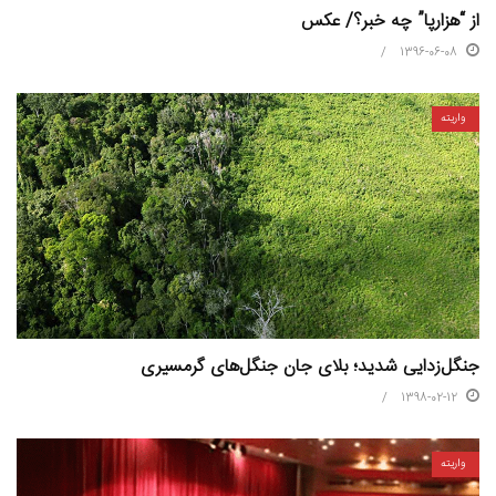
از “هزارپا” چه خبر؟/ عکس
1396-06-08
واریته
جنگل‌زدایی شدید؛ بلای جان جنگل‌های گرمسیری
1398-02-12
واریته