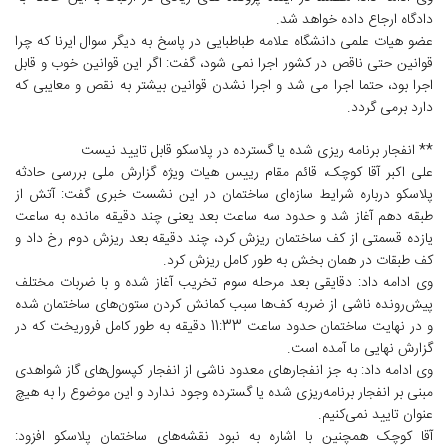
دادگاه ارجاع داده خواهد شد.
عضو هیات علمی دانشگاه علامه طباطبایی در پاسخ به دیگر سوال ایرنا که چرا
قوانین حتی ناقص در کشور اجرا نمی شود، گفت: اگر این قوانین خوب و قابل
اجرا بود، حتما اجرا می شد و اجرا نشدن قوانین بیشتر به نقص و معایبی که
دارد برمی گردد.
** انفجار برنامه‌ ریزی شده یا گسترده در پلاسکو قابل تایید نیست
علی اکبر آقا کوچک، قائم مقام رییس هیات ویژه گزارش ملی بررسی حادثه
پلاسکو درباره شرایط سازه‌ای ساختمان در این نشست خبری گفت: آتش از
طبقه دهم آغاز شد و حدود سه ساعت بعد یعنی چند دقیقه مانده به ساعت
یازده قسمتی از کف ساختمان ریزش کرد، چند دقیقه بعد ریزش دوم رخ داد و
کف طبقات در همان بخش به طور کامل ریزش کرد.
وی ادامه داد: دقایقی بعد مرحله سوم تخریب آغاز شده و با ضربات مختلف
پیش‌رونده ناشی از ضربه کف‌ها سبب کمانش کردن ستون‌های ساختمان شده
و در نهایت ساختمان حدود ساعت 11:33 دقیقه به طور کامل فروریخت که در
گزارش نهایی ما آمده است.
وی ادامه داد: به جز انفجارهای معدود ناشی از انفجار کپسول‌های گاز شواهدی
مبنی بر انفجار برنامه‌ریزی شده یا گسترده وجود ندارد و این موضوع را به هیچ
عنوان تایید نمی‌کنیم.
آقا کوچک همچنین با اشاره به نبود نقشه‌های ساختمان پلاسکو افزود: