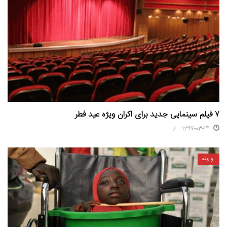
۷ فیلم سینمایی جدید برای اکران ویژه عید فطر
1397-03-14
واریته