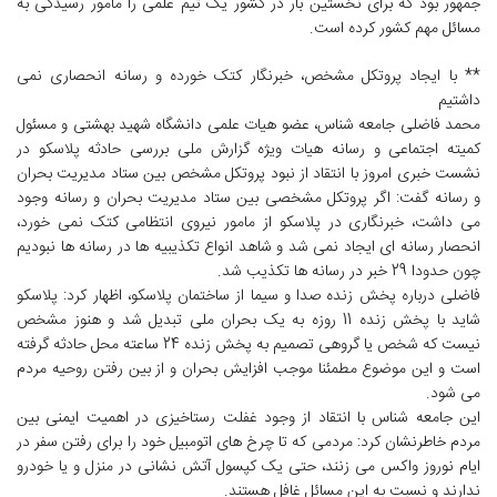
جمهور بود که برای نخستین بار در کشور یک تیم علمی را مامور رسیدگی به
مسائل مهم کشور کرده است.
** با ایجاد پروتکل مشخص، خبرنگار کتک خورده و رسانه انحصاری نمی
داشتیم
محمد فاضلی جامعه شناس، عضو هیات علمی دانشگاه شهید بهشتی و مسئول
کمیته اجتماعی و رسانه هیات ویژه گزارش ملی بررسی حادثه پلاسکو در
نشست خبری امروز با انتقاد از نبود پروتکل مشخص بین ستاد مدیریت بحران
و رسانه گفت: اگر پروتکل مشخصی بین ستاد مدیریت بحران و رسانه وجود
می داشت، خبرنگاری در پلاسکو از مامور نیروی انتظامی کتک نمی خورد،
انحصار رسانه ای ایجاد نمی شد و شاهد انواع تکذیبیه ها در رسانه ها نبودیم
چون حدودا 29 خبر در رسانه ها تکذیب شد.
فاضلی درباره پخش زنده صدا و سیما از ساختمان پلاسکو، اظهار کرد: پلاسکو
شاید با پخش زنده 11 روزه به یک بحران ملی تبدیل شد و هنوز مشخص
نیست که شخص یا گروهی تصمیم به پخش زنده 24 ساعته محل حادثه گرفته
است و این موضوع مطمئنا موجب افزایش بحران و از بین رفتن روحیه مردم
می شود.
این جامعه شناس با انتقاد از وجود غفلت رستاخیزی در اهمیت ایمنی بین
مردم خاطرنشان کرد: مردمی که تا چرخ های اتومبیل خود را برای رفتن سفر در
ایام نوروز واکس می زنند، حتی یک کپسول آتش نشانی در منزل و یا خودرو
ندارند و نسبت به این مسائل غافل هستند.