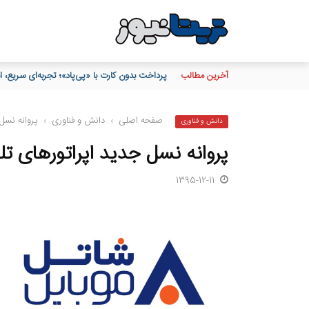
آخرین مطالب
پرداخت بدون کارت با «پی‌پاد»؛ تجربه‌ای سریع
صفحه اصلی
›
دانش و فناوری
›
پروانه نسل 
دانش و فناوری
پروانه نسل جدید اپراتورهای تل
1395-12-11