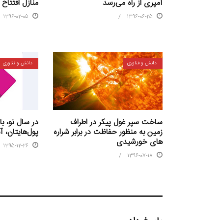
آمپری از راه می‌رسد
منازل افتتاح
1396-02-05
1396-06-25
دانش و فناوری
دانش و فناوری
ساخت سپر غول پیکر در اطراف
در سال نو، با
زمین به منظور حفاظت در برابر شراره
پول‌هایتان، آ
های خورشیدی
1395-12-26
1396-07-18