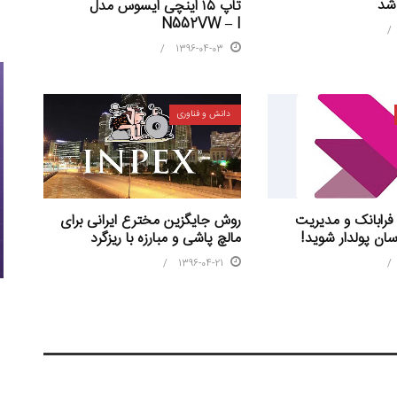
 شد
تاپ ۱۵ اینچی ایسوس مدل
N552VW – I
1396-04-03
دانش و فناوری
 فرابانک و مدیریت
روش جایگزین مخترع ایرانی برای
سان پولدار شوید!
مالچ پاشی و مبارزه با ریزگرد
1396-04-21