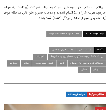
– چنانچه مستاجر در دوره قبل نسبت به ایفای تعهدات (پرداخت به موقع
اجاره‌بها، هزینه شارژ و …) اقدام ننموده و موجب ضرر و زیان قابل ملاحظه موجر
(به تشخیص مرجع صالح رسیدگی کننده) شده باشد.
لینک کوتاه مطلب:
https://tritanews.ir/?p=121856
تگ ها
بانک مسکن
پایگاه خبری تریتا نیوز
پرداخت کمک ودیعه مسکن به مستاجران واجد شرایط
تسهیلات
تسهیلات کمک ودیعه اجاره مسکن
کرونا
کمک ودیعه مسکن
مالک
مستاجر
مستاجران
مسکن
مطالب مرتبط
درباره نویسنده