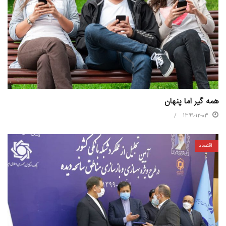
همه گير اما پنهان
1399-12-03
اقتصاد