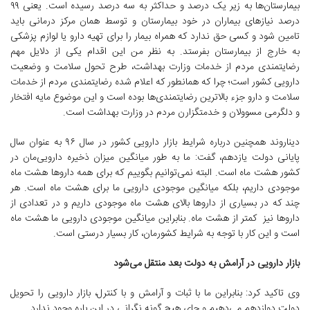
بیمارستان‌ها به زیر یک درصد و حداکثر به سه درصد رسیده است. یعنی ۹۹
درصد نیازهای بیماران در خود بیمارستان و توسط همان مرکز درمانی باید
تامین شود و کسی حق ندارد که همراه بیمار را برای تهیه دارو یا لوازم پزشکی
به خارج از بیمارستان بفرستد. به نظر من این اقدام یکی از دلایل مهم
رضایتمندی مردم از خدمات وزارت بهداشت، طرح تحول سلامت و وضعیت
دارویی کشور است؛ چرا که همانطور که اعلام شده رضایتمندی مردم از خدمات
سلامت و دارو جزء بالاترین رضایتمندی‌ها بوده است و این موضوع مایه افتخار
و دلگرمی مسوولان و خدمتگزارن مردم در وزارت بهداشت است.
دیناروند همچنین درباره شرایط بازار دارویی کشور در سال ۹۶ به عنوان سال
پایانی دولت یازدهم، گفت: ما به طور میانگین میزان ذخیره دارویی‌مان در
کشور هشت ماه است. البته نمی‌توانیم بگوییم که برای همه داروها هشت ماه
موجودی داریم، بلکه میانگین موجودی دارویی ما برای هشت ماه است. هر
چند که در بسیاری از داروها بالای هشت ماه موجودی داریم و در تعدادی از
داروها نیز کمتر از هشت ماه. بنابراین میانگین موجودی دارویی ما هشت ماه
است و این کار با توجه به شرایط کشورمان، کار بسیار درستی است.
بازار دارویی در آرامش به دولت بعد منتقل می‌شود
وی تاکید کرد: بنابراین ما با ثبات و آرامش و با کنترل، بازار دارویی را تحویل
دولت دوازدهم می‌دهیم و جای هیچ گونه نگرانی در این باره وجود ندارد.