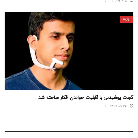
1398-04-25
واریته
گجت پوشیدنی با قابلیت خواندن افکار ساخته شد
1397-05-23