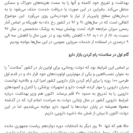
بهداشت و تفریح خود کاسته و آنها را به سمت هزینه‌های خوراک و مسکن
منتقل می‌کند. بنابراین در این صورت یا دریافت خدمت حذف می‌شود یا به
درمان‌های سطح پایین‌تر از نیاز یا خوددرمانی روی می‌آورد. این موضوع
اتفاقی است که در سال‌های ۹۱ و ۹۲ در کشور رخ داد؛ به طوریکه بر اساس آمار
رسمی میزان مراجعه افراد تحت پوشش بیمه به پزشک متخصص در سال ۹۲
نسبت به ۹۱، از ۱.۰۱ به ۰.۹۶ کاهش یافته بود و در عین حال با کاهش سه الی
۹ درصدی در استفاده از خدمات سرپایی عمومی در این سال‌ها مواجه بودیم.
گام اول در سلامت؛ رام کردن بازار دارو
بر اساس این شرایط بود که دولت روحانی، برای اولین بار در کشور “سلامت” را
به عنوان نصب‌العین و یکی از مهم‌ترین اولویت‌های خود قرار داد و در قدم اول
طرحی ۱۰۰ روزه را برای آرام کردن بازار دارویی کشور اجرا کرد و بالاخره توانست
بحران دارویی را مهار کرده، قیمت‌ دارو و تجهیزات پزشکی را کنترل و کمبودهای
دارویی را به تدریج به حدود ۳۰ قلم برساند. اکنون هم وزیر بهداشت درباره
شرایط دارویی کشور در سال پایانی دولت به صراحت اعلام کرد که در گذشته
معمولا همیشه در پایان دولت‌ها با کمبود دارو مواجه می‌شدیم، اما در این
دولت اکنون تا بیش از شش ماه ذخیره دارویی داریم.
حالا هم که تنها ۴۰ روز دیگر به انتخابات‌ دوره دوازدهم ریاست جمهوری مانده
است، دکتر رسول دیناروند، معاون وزیر بهداشت و رییس سازمان غذا و دارو در