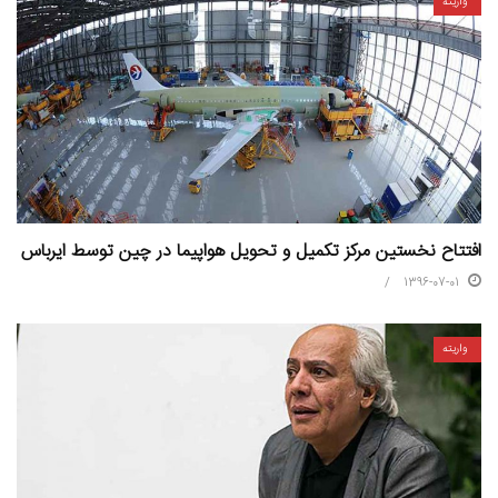
واریته
افتتاح نخستین مرکز تکمیل و تحویل هواپیما در چین توسط ایرباس
1396-07-01
واریته