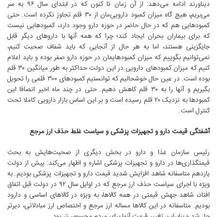
دیناورند ادامه می‌دهد: از آن زمان تا کنون که در ابتدای سال ۹۶ به سر
می‌بریم، هیچ گاه میزان کمبود دارویی‌مان از ۳۰ قلم تجاوز نکرده است. حتی
کمبودهایی هم که در حال حاضر در حوزه دارو وجود دارد، کمبودهایی نیست
که برای بیماران بحران ایجاد کند؛ چرا که همه آنها با داروهای دیگر قابل
جایگزینی هستند، اما به هر حال از آنجایی که باید شفاف صحبت کنیم،
نمی‌توانیم بگوییم که میزان کمبودهایمان در حوزه دارو صفر بوده و باید اعلام
کنیم که میزان کمبودهای دارویی در این دولت حداکثر به طور میانگین ۳۰ قلم
بوده است. در عین حال خوشحالیم که توانستیم کمبودهای ۳۰۰ قلمی را تحویل
بگیریم و آنها را به ۳۰ قلم کاهش دهیم. حتی در چند ماه اخیر انصافا این
کمبودها به نزدیک ۲۰ قلم رسیده است و بر این اساس بازار دارویی کاملا تحت
کنترل است.
آشفتگی قیمت دارو و تجهیزات پزشکی و سیاست غلط حذف ارز مرجع
رئیس سازمان غذا و دارو در بخش دیگری از صحبت‌هایش به بحث
قیمتگذاری‌ها در دارو و تجهیزات پزشکی اشاره و اظهار می‌کند: پیش از دولت
یازدهم متاسفانه شاهد افزایش شدید قیمت دارو و تجهیزات پزشکی بودیم. به
ویژه با اجرای سیاست حذف ارز مرجع که در اوایل سال ۹۲ در دولت قبل اتفاق
افتاد، شاهد جهش قیمتی در همه کالاها، به ویژه در کالاهای اساسی و دارود
بودیم. متاسفانه در این کالاها مساله ارز مرجع و اختصاص ارز مبادلاتی، دیرتر
حل شد و بنابراین تغییر قیمت آنها برای مردم محسوس‌تر بود.