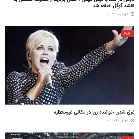
نقشه گوگل اضافه شد
1396-07-29
واریته
غرق شدن خواننده زن در مکانی غیرمنتظره
1397-06-17