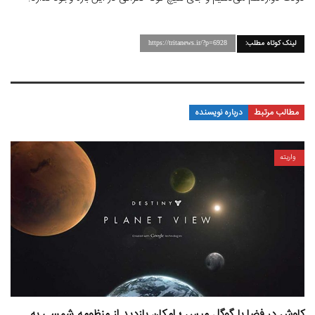
لینک کوتاه مطلب:
https://tritanews.ir/?p=6928
مطالب مرتبط
درباره نویسنده
واریته
کاوش در فضا با گوگل مپس ؛ امکان بازدید از منظومه شمسی به