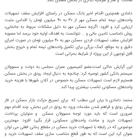
ساخت و ساز و سرمایه گذاری در بخش مسکن کنند.
دامادی همچنین اقدام اخیر بانک مسکن در راستای افزایش سقف تسهیلات
واحدهای نیمه تمام مسکن مهر از ۳۰ به ۴۰ میلیون تومان را اقدامی مثبت
ارزیابی کرد و افزود: اگرچه مسکن مهر به دلیل مشکلات مربوط به جانمایی،
روش نامناسب تامین مالی و … نتوانست به اهداف اولیه خود برسد اما مصوبه
افزایش سقف تسهیلات فردی مسکن مهر به ۴۰ میلیون تومان در صورت اجرای
دقیق و به موقع، کمک بزرگی برای تکمیل واحدهای نیمه ­تمام و خروج بخش
قابل توجهی از این پروژه از شرایط بحرانی است.
این گزارش حاکی است،عضو کمیسیون عمران مجلس به دولت و مسوولان
سیستم بانکی کشور توصیه کرد: چنانچه به دنبال ایجاد رونق در بخش مسکن
هستیم لازم است تسهیلات مسکن به خصوص در کلان شهرها با هزینه خرید
واحدهای مسکونی تناسب بیشتری پیدا کند.
محمد دامادی با بیان این مطلب که برای تسریع حرکت بازار مسکن در فاز
پیش رونق و فراهم شدن مقدمات ورود به رونق در این بخش، چند اقدام مهم
ضروری است که باید مورد توجه مسوولان مسکن و متولیان پرداخت
تسهیلات خرید و ساخت واحدهای مسکونی قرار بگیرد افزود: مهمترین
موضوعی که در رابطه با تسهیلات خرید مسکن در مقطع زمانی فعلی می توان
عنوان کرد این است که به طور قطع متناسب سازی سقف تسهیلات خرید و