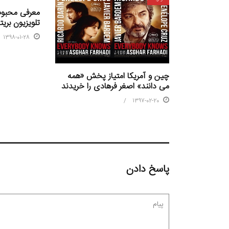
معرفی محبوب
تلویزیون بریتا
1398-01-28
چین و آمریکا امتیاز پخش «همه
می‌ دانند» اصغر فرهادی را خریدند
1397-02-20
پاسخ دادن