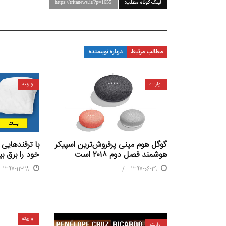
لینک کوتاه مطلب:
https://tritanews.ir/?p=1655
مطالب مرتبط
درباره نویسنده
واریته
واریته
با ترفندهایی 
گوگل هوم مینی پرفروش‌ترین اسپیکر
خود را برق بی
هوشمند فصل دوم ۲۰۱۸ است
1397-12-28
1397-06-29
واریته
واریته