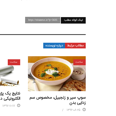
لینک کوتاه مطلب:
https://tritanews.ir/?p=5635
مطالب مرتبط
درباره نویسنده
سلامت
سلامت
نتایج یک پژو
سوپ سیر و زنجبیل، مخصوص سم
الکترونیکی د
زدایی بدن
1397-11-17
1396-08-25