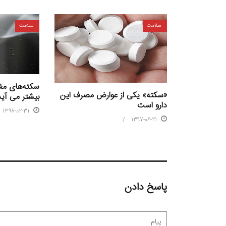
سلامت
سلامت
سکته‌های مغز
«سکته» یکی از عوارض مصرف این
بیشتر می آید
دارو است
1398-02-31
1397-06-21
پاسخ دادن