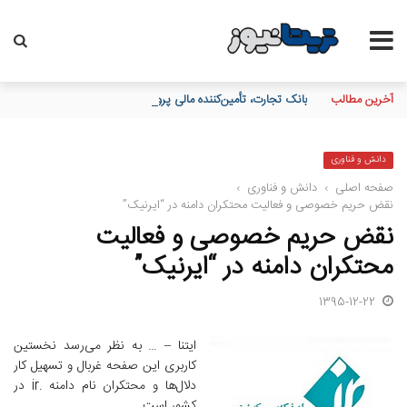
آخرین مطالب
بانک تجارت، تأمین‌کننده مالی پروژه بازسازی فازهای ۴ و ۵ پارس جنوبی
دانش و فناوری
صفحه اصلی
›
دانش و فناوری
›
نقض حریم خصوصی و فعالیت محتکران دامنه در “ایرنیک”
نقض حریم خصوصی و فعالیت
محتکران دامنه در “ایرنیک”
1395-12-22
ایتنا – … به نظر می‌رسد نخستین
کاربری این صفحه غربال و تسهیل کار
دلال‌ها و محتکران نام دامنه .ir در
کشور است.