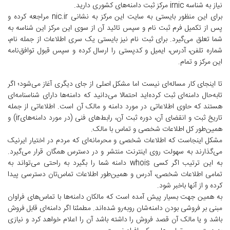
نیاز به شناسه irnic مرکز ثبت دامنه‌های کشوری دارید.
برای این منظور بایستی به سایت این مرکز به نشانی nic.ir مراجعه کرده و
پس از تکمیل فرم ثبت نام و سپس تائید آن از سوی این مرکز این شناسه به
شما تعلق می‌گیرد. برای ثبت نام نیز بایستی یک سری اطلاعات از جمله نام،
شماره تلفن، آدرس، ایمیل و کدپستی را ارسال کرده و سپس قبول توافق‌نامه
این مرکز و تمام.
تا اینجای کار مساله‌ای نیست اما مشکل اصلی از جای دیگری آغاز می‌شود؛ اگر
تابه‌حال دامنه‌ای ثبت کرده‌اید احتمالا می‌دانید که دامنه‌ها دارای شناسنامه‌ای
هستند که حاوی اطلاعاتی در مورد دامنه و مالک آن است. اطلاعاتی از جمله
تاریخ ثبت و انقضای آن، دوره ثبت آن، رابط‌های فنی (در مورد دامنه‌های‌ir) و
همین‌طور کل اطلاعات شخصی و تماس با مالک.
مشکل اینجاست که اطلاعات شخصی و محرمانه‌ای که مردم در اختیار ایرنیک
می‌گذارند به سهولت روی اینترنت منتشر و در دسترس همگان قرار می‌گیرد.
به این ترتیب اگر کسی whois دامنه شما را بگیرد به راحتی می‌تواند به
تمامی اطلاعات شخصی، آدرس و همین‌طور اطلاعات تماس‌تان دسترسی پیدا
کرده و از آنها باخبر شود.
به همین جهت بسیار پیش آمده است که مالکان دامنه‌ها با تماس‌های فراوان
مبنی بر فروشی بودن دامنه‌شان روبه‌رو شده‌اند. مطمئنا اگر دامنه‌ای قابل فروش
باشد و یا مالک آن قصد فروش را داشته باشد آن را اعلام خواهد کرد و نیازی