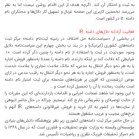
به ثبت و احتکار آن کند. اگرچه هدف از این اقدام روشن نیست اما به نظر
می‌رسد نخستین کاربری این صفحه غربال و تسهیل کار دلال‌ها و محتکران نام
دامنه .ir در کشور است.
فعالیت آزادانه دلال‌های دامنه .IR
در بخشی از «سیاست‌نامه حل اختلاف در زمینه ثبت‌نام دامنه» مرکز ثبت
دامنه‌های کشوری (ایرنیک) و در بند ب بخش چهارم این سیاست‌نامه دلایل
وجود سوء‌نیت در ثبت یا استفاده از نام دامنه را چنین ذکر کرده است: «۱.
شرایطی که دلالت کند بر اینکه دارنده، نام دامنه را عمدتا به‌منظور فروش، اجاره
یا به هر نحو دیگر انتقال به مدعی، که مالک علامت‌ تجاری یا علامت خدمت
است، یا به‌منظور فروش، اجاره یا به هر نحو دیگر انتقال به رقیب مدعی در ازای
عوض ارزشمندی که افزون بر هزینه‌های متحمله برای ثبت امتیاز نام ‌دامنه
است به‌ثبت رسانده یا آن را تحصیل کرده است و …
با این وجود اما شاهد ضمانت اجرایی و اقدامات بازدارنده‌ای که این مقررات را
از حالت توصیه‌ای و تشریفاتی خارج کند نیستیم. چراکه در حال حاضر انبوهی
از سایت‌ها در کشور به کار خرید و فروش غیرقانونی دامنه‌های .IR آنهم با
نرخ‌های عجیب و غریب مشغول هستند.
در حال حاضر مرکز ثبت دامنه‌های کشوری زیر نظر پژوهشگاه دانش‌های بنیادی
مؤسسه‌ای وابسته به وزارت علوم، تحقیقات، و فناوری است که در سال ۱۳۶۸ با
نام «مرکز تحقیقات فیزیک نظری و ریاضیات» تأسیس شد.