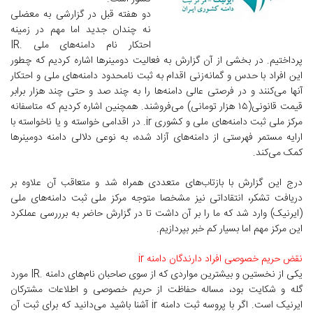
دو هفته قبل در گزارشی به معضلی
نه چندان جدید اما مهم در زمینه
احتکار نام دامنه‌های ملی .IR
پرداختیم. در بخشی از آن گزارش به فعالیت دومینرها اشاره کردیم که چطور
این افراد با حدس و گمانه‌زنی اقدام به ثبت نامحدود دامنه‌های ملی و احتکار
آنها می‌کنند و در فرصتی عالی دامنه‌ها را به چند صد و حتی چند هزار برابر
قیمت قانونی(۱۵ هزار تومانی) می‌فروشند. همچنین اشاره کردیم که متاسفانه
مرکز ملی ثبت دامنه‌های ملی و کشوری ir. در اقدامی خواسته و یا ناخواسته با
ارایه مستمر فهرستی از دامنه‌های آزاد شده، به نوعی دلالی دامنه دومینرها
کمک می‌کند.
درج این گزارش با بازتاب‌های متعددی همراه شد و متعاقب آن علاوه بر
دریافت تشکر، انتقاداتی نیز مشخصا متوجه مرکز ملی ثبت دامنه‌های ملی
(ایرنیک) وارد شد که ما را بر آن داشت تا در گزارش حاضر به برررسی عملکرد
این مرکز مهم اما بسیار کم خبر بپردازیم.
نقض حریم خصوصی افراد دارندگان دامنه ir
یکی از نخستین و بیشترین مواردی که از سوی صاحبان نام‌های دامنه ‌.IR مورد
گله و شکایت بود، مساله حفاظت از حریم خصوصی و اطلاعات مشترکان
ایرنیک است. اگر با پروسه ثبت دامنه ir آشنا باشید می‌دانید که برای ثبت آن