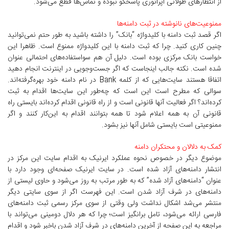
از انتظارهای طولانی اپراتوری پاسخگو نبوده و تماس‌ها قطع می‌شود.
ممنوعیت‌های نانوشته در ثبت دامنه‌ها
اگر قصد ثبت دامنه با کلیدواژه “بانک” را داشته باشید به طور حتم نمی‌توانید
چنین کاری کنید. چرا که ثبت دامنه با این کلیدواژه ممنوع است. ظاهرا این
خواست بانک مرکزی بوده است. دلیل آن هم سواستفاده‌های احتمالی عنوان
شده است. نکته جالب اینجاست که اگر جست‌وجویی در اینترنت انجام دهید
اتفاقا هستند سایت‌هایی که از کلمه Bank در نام دامنه خود بهره‌گرفته‌اند.
سوالی که مطرح است این است که چه‌طور این سایت‌ها اقدام به ثبت
کرده‌اند؟ اگر فعالیت آنها قانونی است و از راه قانونی اقدام کرده‌اند بایستی راه
قانونی آن به همه اعلام شود تا همه بتوانند اقدام به این‌کار کنند و اگر
ممنوعیتی است بایستی شامل آنها نیز بشود.
کمک به دلالان و محتکران دامنه
موضوع دیگر در خصوص نحوه عملکرد ایرنیک به اقدام سایت این مرکز در
انتشار دامنه‌های آزاد شده است. در سایت ایرنیک صفحه‌ای وجود دارد با
عنوان “دامنه‌های آزاد شده” که به طور مرتب به روز می‌شود و حاوی لیستی از
دامنه‌های در شرف آزاد شدن است. این فهرست اگر از سوی سایتی دیگر
منتشر می‌شد اشکال نداشت ولی وقتی از سوی مرکز رسمی ثبت دامنه‌های
فارسی ارائه می‌شود، تامل برانگیز است؛ چرا که هر دلال دومینی می‌تواند با
مراجعه به این صفحه از آخرین دامنه‌های در شرف آزاد شدن باخبر شود و اقدام