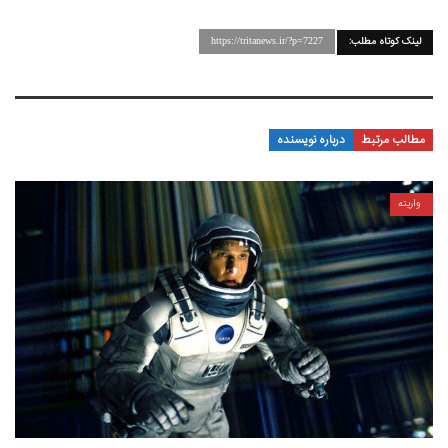
لینک کوتاه مطلب:
https://tritanews.ir/?p=7227
مطالب مرتبط
درباره نویسنده
واریته