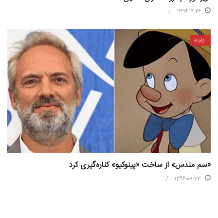
1399-12-26
واریته
«سم مندس» از ساخت «پینوکیو» کناره‌گیری کرد
1396-08-23