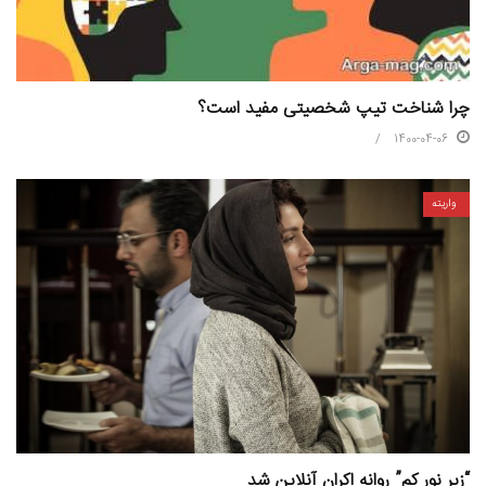
چرا شناخت تیپ شخصیتی مفید است؟
1400-04-06
واریته
“زیر نور کم” روانه اکران آنلاین شد