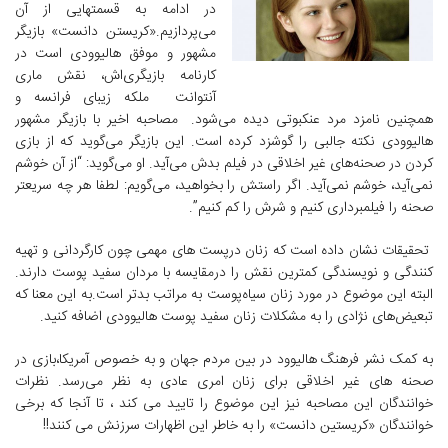
در ادامه به قسمتهایی از آن
می‌پردازیم.«کریستن دانست» بازیگر
مشهور و موفق هالیوودی است در
کارنامه بازیگری‌اش، نقش ماری
آنتوانت ملکه‌ زیبای فرانسه و
همچنین نامزد مرد عنکبوتی دیده می‌شود. مصاحبه اخیر با بازیگر مشهور
هالیوودی نکته جالبی را گوشزد کرده است. این بازیگر می‌گوید که از بازی
کردن در صحنه‌های غیر اخلاقی در فیلم بدش می‌آید. او می‌گوید: “از آن خوشم
نمی‌آید، خوشم نمی‌آید. اگر راستش را بخواهید، می‌گویم: لطفا هر چه سریعتر
صحنه را فیلمبرداری کنیم و شرش را کم کنیم”.
تحقیقات نشان داده است که زنان درپست های مهمی چون کارگردانی و تهیه
کنندگی و نویسندگی کمترین نقش را درمقایسه با مردان سفید پوست دارند.
البته این موضوع در مورد زنان سیاه‌پوست به مراتب بدتر است.به این معنا که
تبعیض‌های نژادی را به مشکلات زنان سفید پوست هالیوودی اضافه کنید.
به کمک نشر فرهنگ هالیوود در بین مردم جهان و به خصوص آمریکا،بازی در
صحنه های غیر اخلاقی برای زنان امری عادی به نظر می‌رسد. نظرات
خوانندگان این مصاحبه نیز این موضوع را تایید می کند ، تا آنجا که برخی
خوانندگان «کریستین دانست» را به خاطر این اظهارات سرزنش می کنند!!