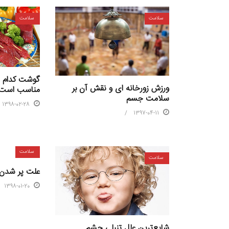
سلامت
سلامت
گوشت کدام حی
ورزش زورخانه ای و نقش آن بر
مناسب است
سلامت جسم
1398-02-28
1397-04-11
سلامت
سلامت
علت پر شدن
1398-01-20
شایع‌ترین علل تنبلی چشم