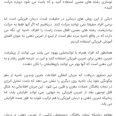
نوسازی رشته های عصبی استفاده کنید و که باعث می شود دوباره حرکت
کنید».
«یکی از این روش های درمانی در حقیقت شدت درمان فیزیکی است اما
برخی افراد حقیقتا نمی توانند حرکت کنند. دریافتیم که اگر آنها فقط به حرکت
بیاندیشند، رشته های عصبی فعال سمت راست را اطراف ناحیه ای نگه می
دارند که در واقع ناحیه مرده مغز است، از اینرو از تمرین ذهنی به عنوان الفبای
آموزش فیزیکی استفاده کردیم.
همانطور که افراد همراه با توانبخشی بهبود می یابند می توانند از پیشرفت
تمرین ذهنی برای تمرین فیزیکی استفاده کنند و این در نتیجه تغییر رفتار و به
این معنی است که آنها بهتر می توانند بازوهایشان را تکان دهند».
تیم تحقیق دریافت که جریان اتفاقی اطلاعات مابین چندین ناحیه از مغز
چگونگی نفوذ یک ناحیه روی دیگری را نشان می دهد که باعث تحلیل انرژی
در نجات یافتگان حملات مغزی و قلبی می شود. این جریان اطلاعاتی به شکل
قابل توجهی بعد از تمرین فیزیکی به تنهایی نمی تواند افزایش یابد، اما
زمانیکه تمرین ذهنی و درمان فیزیکی با هم ترکیب شوند به طور عمده افزایش
می یابد.
بعلاوه زمانیکه نجات یافتگان دستخوش ترکیبی از تمرین ذهنی و درمان