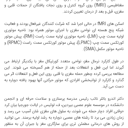
مغناطیسی (fMRI) روی گروه کنترل و روی نجات یافتگان از حملات قلبی و
مغزی، قبل و بعد از درمان تعیین کردند.
اسکن های fMRI در حالی اجرا شد که شرکت کنندگان غیرفعال بودند و فعالیت
شبکه پنج هسته ای نواحی مغزی با اجرای موتور همراه بود: ناحیه موتوری
اولیه سمت چپ (LM1)، ناحیه موتوری اولیه سمت راست (RM1)، پیش موتور
کورتکس سمت چپ (LPMC)، پیش موتور کورتکس سمت راست (RPMC) و
ناحیه موتور مکمل (SMA).
در طول کارکرد نرمال مغز، نواحی متعدد کورتیکال مغز با یکدیگر ارتباط می
گیرند اما این فعل و انفعالات بعد از حمله از هم گسیخته می شوند. این
مطالعه بررسی کرده چطور حمله مغزی یا قلبی روی این فعل و انفعالات اثر می
گذارد و کارکرد از توانبخشی افرادی که موتور حرکتی آنها بهبود یافته دوباره به
دست می آید.
دکتر اندرو باتلر نائب رئیس مدرسه پرستاری و سلامت حرفه ای و انجمن
دانشکده در موسسه علوم عصبی بیردین، ف، لوئیس در ایالت جورجیا بیان کرد
«وقتی افراد دچار حمله می شوند، به سلول های مغزی شان آسیب می رسد و
زمان زیادی می برد تا رشته های عصبی دوباره به رشد اولیه برسند. می توانید
از روش های درمانی مطمئن تری برای سازگاری مغز یا جبران آن به منظور