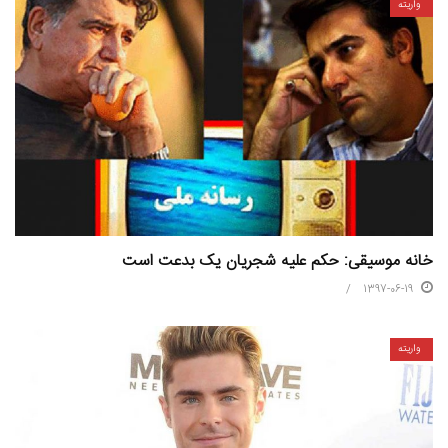
واریته
خانه موسیقی: حکم علیه شجریان یک بدعت است
1397-06-19
واریته