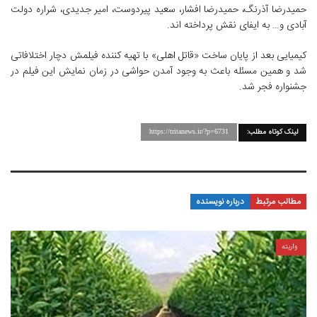
حمیدرضا آذرنگ، حمیدرضا افشار، سعید پیردوست، امیر جدیدی، شراره دولت
آبادی و… به ایفای نقش پرداخته اند.
کیمیایی بعد از پایان ساخت «قاتل اهلی» با تهیه کننده فیلمش دچار اختلافاتی
شد و همین مسئله باعث به وجود آمدن حواشی در زمان نمایش این فیلم در
جشنواره فجر شد.
لینک کوتاه مطلب:
https://tritanews.ir/?p=6731
مطالب مرتبط
درباره نویسنده
واریته