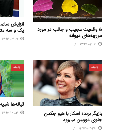
افزایش ساعت
۵ واقعیت عجیب و جالب در مورد
یک و سه متر
مورچه‌های دیوانه
1396-03-09
1397-02-17
واریته
واریته
قیافه‌ها شبی
بازیگر برنده اسکار با هیو جکمن
1395-12-04
جلوی دوربین می‌رود
1397-03-28