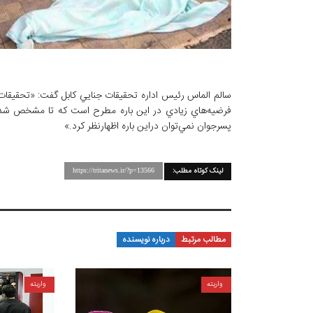
سالم الماس رئيس اداره تحقيقات جنايي کابل گفت: «تحقيقات مق
فرضيه‌هاي زيادي در اين باره مطرح است که تا مشخص شد
پسرجوان نمي‌توان دراين باره اظهارنظر کرد.»
لینک کوتاه مطلب:
https://tritanews.ir/?p=13566
مطالب مرتبط
درباره نویسنده
واریته
واریته