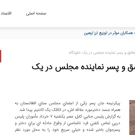
صفحه اصلی
اقتصاد
مکاران موثر در توزیع ارز اربعین
شق و پسر نماينده مجلس در يک خلوتگاه
 و پسر نماينده مجلس در يک
پيکرنيمه جان پسر يکي از اعضاي مجلس سناي افغانستان به
همراه جسد دخترمورد علاقه اش، در اتاقک يک کانتينر پيدا شد.
به گزارش پليس جنايي کابل، عصر يکشنبه ۷ خرداد مأموران پليس
درپي تماس تلفني فرد ناشناسي از وقوع حادثه‌ اي براي دختر و
پسرجوان باخبر شده و خيلي سريع خود را به محل مورد نظر