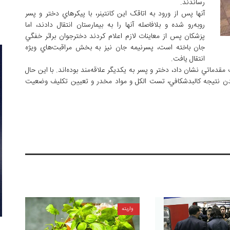
رساندند.
آنها پس از ورود به اتاقک اين کانتينر، با پيکرهاي دختر و پسر
روبه‌رو شده و بلافاصله آنها را به بيمارستان انتقال دادند، اما
پزشکان پس از معاينات لازم اعلام کردند دخترجوان براثر خفگي
جان باخته است، پسرنيمه جان نيز به بخش مراقبت‌هاي ويژه
انتقال يافت.
دماتي نشان داد، دختر و پسر به يکديگر علاقه‌مند بوده‌اند. با اين حال
ن نتيجه کالبدشکافي، تست الکل و مواد مخدر و تعيين تکليف وضعيت
واریته