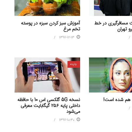
آموزش سبز کردن سبزه در پوسته
 مسافرگیری در خط
تخم مرغ
و تهران
1397-12-13
واریته
نسخه 5G گلکسی اس 10 با حافظه
ه هم شده است!
داخلی پایه ۲۵۶ گیگابایت معرفی
می‌شود
1397-10-30