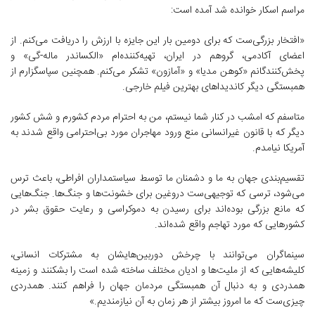
مراسم اسکار خوانده شد آمده است:
«افتخار بزرگی‌ست که برای دومین بار این جایزه با ارزش را دریافت می‌کنم. از
اعضای آکادمی، گروهم در ایران، تهیه‌کننده‌ام «الکساندر ماله‌-گی» و
پخش‌کنندگانم «کوهن مدیا» و «آمازون» تشکر می‌کنم. همچنین سپاسگزارم از
همبستگی دیگر کاندیداهای بهترین فیلم خارجی.
متاسفم که امشب در کنار شما نیستم، من به احترام مردم کشورم و شش کشور
دیگر که با قانون غیرانسانی منع ورود مهاجران مورد بی‌احترامی واقع شدند به
آمریکا نیامدم.
تقسیم‌بندی جهان به ما و دشمنان ما توسط سیاستمداران افراطی، باعث ترس
می‌شود، ترسی که توجیهی‌ست دروغین برای خشونت‌ها و جنگ‌ها. جنگ‌هایی
که مانع بزرگی بوده‌اند برای رسیدن به دموکراسی و رعایت حقوق بشر در
کشورهایی که مورد تهاجم واقع شده‌اند.
سینماگران می‌توانند با چرخش دوربین‌هایشان به مشترکات انسانی،
کلیشه‌هایی که از ملیت‌ها و ادیان مختلف ساخته شده است را بشکنند و زمینه‌
همدردی و به دنبال آن همبستگی مردمان جهان را فراهم کنند. همدردی
چیزی‌ست که ما امروز بیشتر از هر زمان به آن نیازمندیم.»