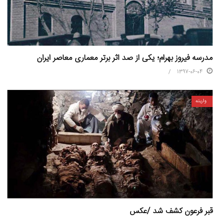
مدرسه فیروز بهرام؛ یکی از صد اثر برتر معماری معاصر ایران
1397-06-04
واریته
قبر فرعون کشف شد /عکس