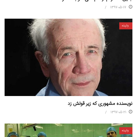
1397-05-17
واریته
نویسنده‌ مشهوری که زیر قولش زد
1397-05-21
واریته